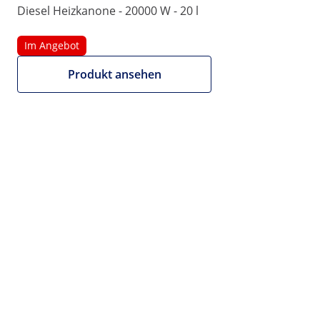
Diesel Heizkanone - 20000 W - 20 l
Im Angebot
Produkt ansehen
Im Angebot
Beliebt
222,00 €
229,00 €
Zeitlich begrenztes Angebot
186,55 € zzgl. MwSt. (19%)
Wir bieten auch NETTO-
Rechnungen an.
Der günstigste Preis in den 30 Tagen vor dem Rabatt war: 229,00 €