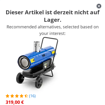
Dieser Artikel ist derzeit nicht auf
Lager.
Auto
Werkstatteinrichtung
Schweißgeräte
Elektrowerkzeuge
Recommended alternatives, selected based on
Handwerkzeuge
Produktion
Vakuumierer
Frequenzumwandl
your interest:
Sichern Sie sich Top-Rabatte für Ihr
Jetzt
Unternehmen
sparen
/
expondo
/
Werkstatt & Werkzeuge
/
Werkstattei
(33) Bewertungen
Artikelnummer:
Modell:
MSW-TW-DH-
|
EX10060851
30000
Diesel Heizkanone inklusive
Wagen - 30 kW - 36 L
(16)
1/12
319,00 €