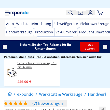
Auto
Werkstatteinrichtung
Schweißgeräte
Elektrowerkzeuge
Handwerkzeuge
Produktion
Vakuumierer
Frequenzumwandl
Sichern Sie sich Top-Rabatte für Ihr
Jetzt
Unternehmen
sparen
Personen, die dieses Produkt ansahen, interessierten sich auch für
Schiebehülsenwerkzeug - 16
bis 32 mm
256,00 €
/
expondo
/
Werkstatt & Werkzeuge
/
Handwerkz
(7) Bewertungen