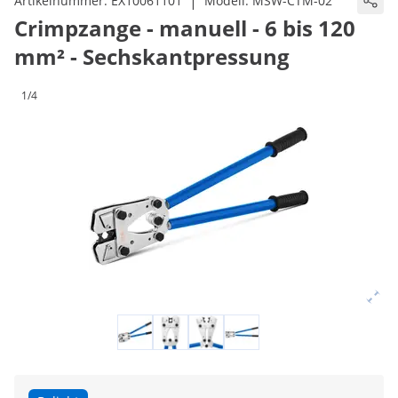
|
Artikelnummer:
EX10061101
Modell:
MSW-CTM-02
Crimpzange - manuell - 6 bis 120
mm² - Sechskantpressung
1/4