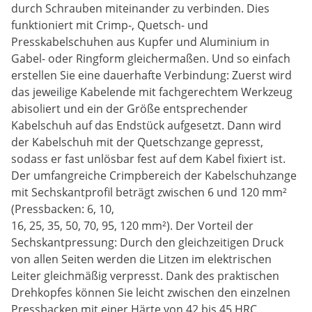
durch Schrauben miteinander zu verbinden. Dies
funktioniert mit Crimp-, Quetsch- und
Presskabelschuhen aus Kupfer und Aluminium in
Gabel- oder Ringform gleichermaßen. Und so einfach
erstellen Sie eine dauerhafte Verbindung: Zuerst wird
das jeweilige Kabelende mit fachgerechtem Werkzeug
abisoliert und ein der Größe entsprechender
Kabelschuh auf das Endstück aufgesetzt. Dann wird
der Kabelschuh mit der Quetschzange gepresst,
sodass er fast unlösbar fest auf dem Kabel fixiert ist.
Der umfangreiche Crimpbereich der Kabelschuhzange
mit Sechskantprofil beträgt zwischen 6 und 120 mm²
(Pressbacken: 6, 10,
16, 25, 35, 50, 70, 95, 120 mm²). Der Vorteil der
Sechskantpressung: Durch den gleichzeitigen Druck
von allen Seiten werden die Litzen im elektrischen
Leiter gleichmäßig verpresst. Dank des praktischen
Drehkopfes können Sie leicht zwischen den einzelnen
Pressbacken mit einer Härte von 42 bis 45 HRC