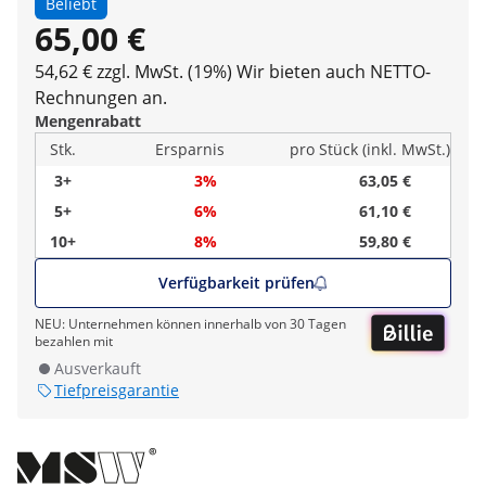
Beliebt
65,00 €
54,62 € zzgl. MwSt. (19%)
Wir bieten auch NETTO-
Rechnungen an.
Mengenrabatt
Stk.
Ersparnis
pro Stück (inkl. MwSt.)
3+
3%
63,05 €
5+
6%
61,10 €
10+
8%
59,80 €
Verfügbarkeit prüfen
NEU: Unternehmen können innerhalb von 30 Tagen
bezahlen mit
Ausverkauft
Tiefpreisgarantie