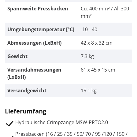
Spannweite Pressbacken
Cu: 400 mm² / Al: 300
mm²
Umgebungstemperatur [°C]
-10 - 40
Abmessungen (LxBxH)
42 x 8 x 32 cm
Gewicht
7.3 kg
Versandabmessungen
61 x 45 x 15 cm
(LxBxH)
Versandgewicht
15.1 kg
Lieferumfang
Hydraulische Crimpzange MSW-PRTO2.0
Pressbacken (16 / 25 / 35 / 50/ 70 / 95 /120 / 150 /