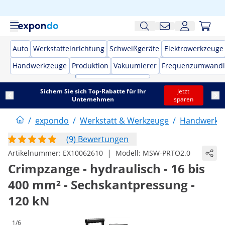
Auto
Werkstatteinrichtung
Schweißgeräte
Elektrowerkzeuge
Handwerkzeuge
Produktion
Vakuumierer
Frequenzumwandl
Sichern Sie sich Top-Rabatte für Ihr
Jetzt
Unternehmen
sparen
/
expondo
/
Werkstatt & Werkzeuge
/
Handwerkz
(9) Bewertungen
|
Artikelnummer:
EX10062610
Modell:
MSW-PRTO2.0
Crimpzange - hydraulisch - 16 bis
400 mm² - Sechskantpressung -
120 kN
1/6