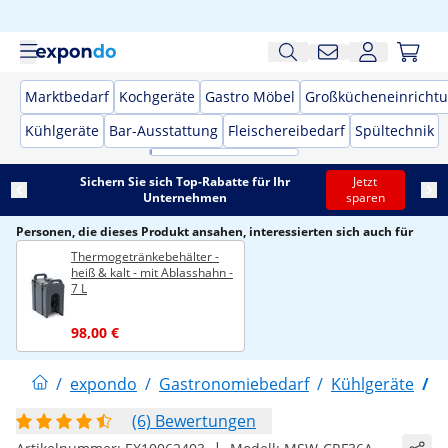
Marktbedarf
Kochgeräte
Gastro Möbel
Großkücheneinricht
Kühlgeräte
Bar-Ausstattung
Fleischereibedarf
Spültechnik
Sichern Sie sich Top-Rabatte für Ihr
Jetzt
Unternehmen
sparen
Personen, die dieses Produkt ansahen, interessierten sich auch für
Thermogetränkebehälter -
heiß & kalt - mit Ablasshahn -
7 L
98,00 €
/
expondo
/
Gastronomiebedarf
/
Kühlgeräte
/
K
(6) Bewertungen