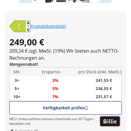
Produktdatenblatt
249,00 €
209,24 € zzgl. MwSt. (19%)
Wir bieten auch NETTO-
Rechnungen an.
Mengenrabatt
Stk.
Ersparnis
pro Stück (inkl. MwSt.)
3+
3%
241,53 €
5+
5%
236,55 €
10+
7%
231,57 €
Verfügbarkeit prüfen
NEU: Unternehmen können innerhalb von 30 Tagen
bezahlen mit
Ausverkauft