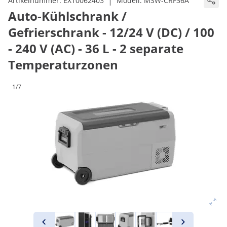
|
Artikelnummer:
EX10062403
Modell:
MSW-CRF36A
Auto-Kühlschrank /
Gefrierschrank - 12/24 V (DC) / 100
- 240 V (AC) - 36 L - 2 separate
Temperaturzonen
1/7