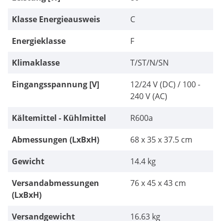
Klasse Energieausweis
C
Energieklasse
F
Klimaklasse
T/ST/N/SN
Eingangsspannung [V]
12/24 V (DC) / 100 -
240 V (AC)
Kältemittel - Kühlmittel
R600a
Abmessungen (LxBxH)
68 x 35 x 37.5 cm
Gewicht
14.4 kg
Versandabmessungen
76 x 45 x 43 cm
(LxBxH)
Versandgewicht
16.63 kg