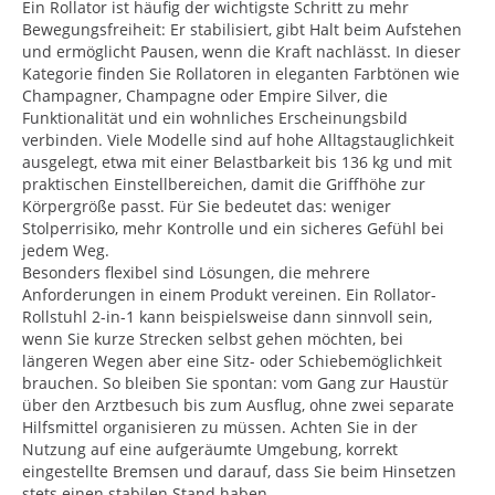
Ein Rollator ist häufig der wichtigste Schritt zu mehr
Bewegungsfreiheit: Er stabilisiert, gibt Halt beim Aufstehen
und ermöglicht Pausen, wenn die Kraft nachlässt. In dieser
Kategorie finden Sie Rollatoren in eleganten Farbtönen wie
Champagner, Champagne oder Empire Silver, die
Funktionalität und ein wohnliches Erscheinungsbild
verbinden. Viele Modelle sind auf hohe Alltagstauglichkeit
ausgelegt, etwa mit einer Belastbarkeit bis 136 kg und mit
praktischen Einstellbereichen, damit die Griffhöhe zur
Körpergröße passt. Für Sie bedeutet das: weniger
Stolperrisiko, mehr Kontrolle und ein sicheres Gefühl bei
jedem Weg.
Besonders flexibel sind Lösungen, die mehrere
Anforderungen in einem Produkt vereinen. Ein Rollator-
Rollstuhl 2-in-1 kann beispielsweise dann sinnvoll sein,
wenn Sie kurze Strecken selbst gehen möchten, bei
längeren Wegen aber eine Sitz- oder Schiebemöglichkeit
brauchen. So bleiben Sie spontan: vom Gang zur Haustür
über den Arztbesuch bis zum Ausflug, ohne zwei separate
Hilfsmittel organisieren zu müssen. Achten Sie in der
Nutzung auf eine aufgeräumte Umgebung, korrekt
eingestellte Bremsen und darauf, dass Sie beim Hinsetzen
stets einen stabilen Stand haben.