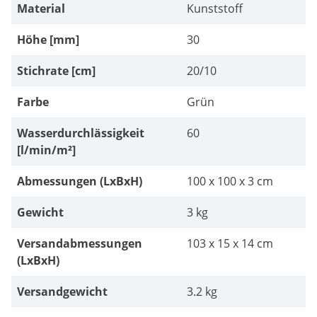
Material
Kunststoff
Höhe [mm]
30
Stichrate [cm]
20/10
Farbe
Grün
Wasserdurchlässigkeit
60
[l/min/m²]
Abmessungen (LxBxH)
100 x 100 x 3 cm
Gewicht
3 kg
Versandabmessungen
103 x 15 x 14 cm
(LxBxH)
Versandgewicht
3.2 kg