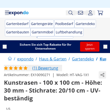
Gartenbedarf
Gartengeräte
Poolbedarf
Gartendeko
Gartenbauten
Gartenmöbel
Luftbehandlung
Sichern Sie sich Top-Rabatte für Ihr
Jetzt
Unternehmen
sparen
/
expondo
/
Haus & Garten
/
Gartendeko
/
Kuns
(1) Bewertung
|
Artikelnummer:
EX10090271
Modell:
HT-VAG-1X1
Kunstrasen - 100 x 100 cm - Höhe:
30 mm - Stichrate: 20/10 cm - UV-
beständig
1/5