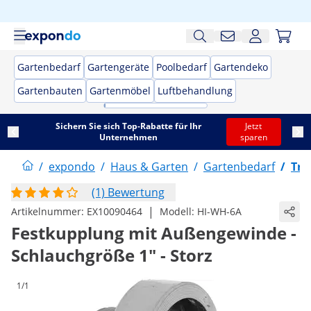
Gartenbedarf
Gartengeräte
Poolbedarf
Gartendeko
Gartenbauten
Gartenmöbel
Luftbehandlung
Sichern Sie sich Top-Rabatte für Ihr
Jetzt
Unternehmen
sparen
/
expondo
/
Haus & Garten
/
Gartenbedarf
/
Tro
(1) Bewertung
|
Artikelnummer:
EX10090464
Modell:
HI-WH-6A
Festkupplung mit Außengewinde -
Schlauchgröße 1" - Storz
1/1