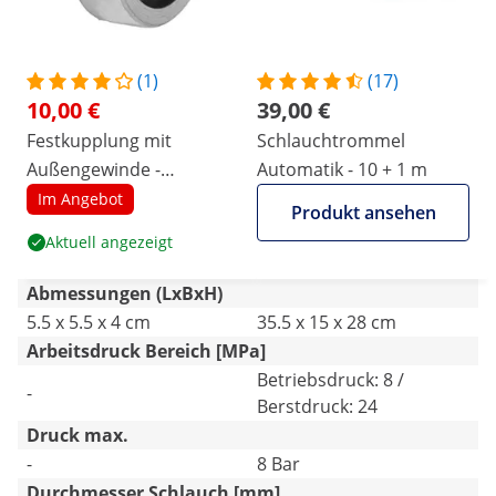
(1)
(17)
10,00 €
39,00 €
Festkupplung mit
Schlauchtrommel
Außengewinde -
Automatik - 10 + 1 m
Schlauchgröße 1" - Storz
Im Angebot
Produkt ansehen
Aktuell angezeigt
Abmessungen (LxBxH)
5.5 x 5.5 x 4 cm
35.5 x 15 x 28 cm
Arbeitsdruck Bereich [MPa]
Betriebsdruck: 8 /
-
Berstdruck: 24
Druck max.
-
8 Bar
Durchmesser Schlauch [mm]