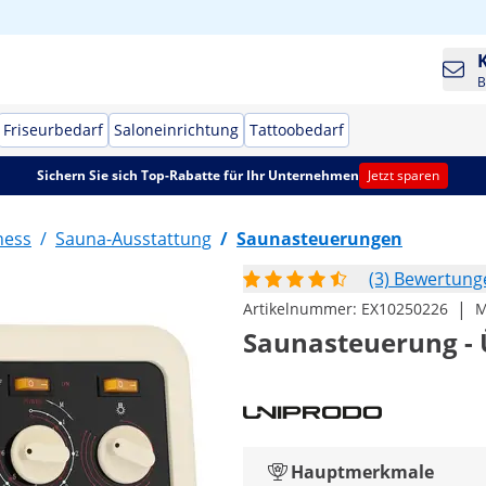
B
Friseurbedarf
Saloneinrichtung
Tattoobedarf
Sichern Sie sich Top-Rabatte für Ihr Unternehmen
Jetzt sparen
ness
/
Sauna-Ausstattung
/
Saunasteuerungen
(3) Bewertung
|
Artikelnummer:
EX10250226
M
Saunasteuerung - 
Hauptmerkmale