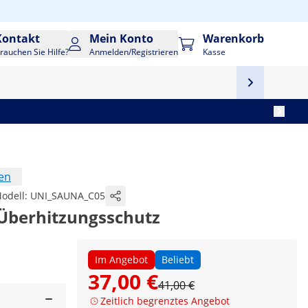
Kontakt
Mein Konto
Warenkorb
rauchen Sie Hilfe?
Anmelden/Registrieren
Kasse
en
odell:
UNI_SAUNA_C05
Überhitzungsschutz
Im Angebot
Beliebt
37,00 €
41,00 €
Zeitlich begrenztes Angebot