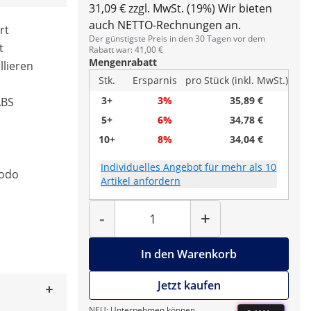
31,09 € zzgl. MwSt. (19%)
Wir bieten
auch NETTO-Rechnungen an.
rt
Der günstigste Preis in den 30 Tagen vor dem
t
Rabatt war: 41,00 €
Mengenrabatt
llieren
Stk.
Ersparnis
pro Stück (inkl. MwSt.)
3+
3%
35,89 €
ABS
5+
6%
34,78 €
10+
8%
34,04 €
Individuelles Angebot für mehr als 10
rodo
Artikel anfordern
Menge
-
+
In den Warenkorb
Jetzt kaufen
NEU: Unternehmen können