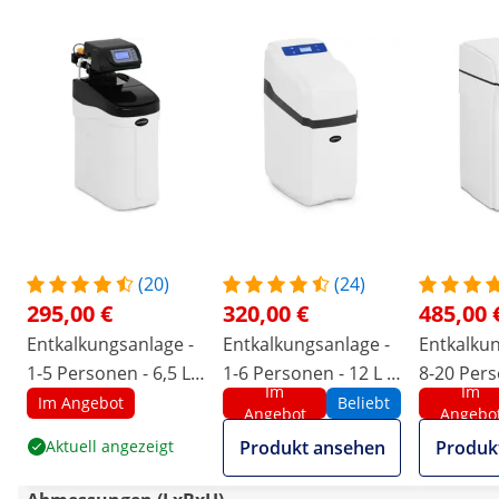
(20)
(24)
295,00 €
320,00 €
485,00 
Entkalkungsanlage -
Entkalkungsanlage -
Entkalkun
1-5 Personen - 6,5 L -
1-6 Personen - 12 L -
8-20 Pers
Im
Im
1,4-2,8 m³/h
1,4-2,6 m³/h
- 2,4-4,0 
Im Angebot
Beliebt
Angebot
Angebo
Aktuell angezeigt
Produkt ansehen
Produk