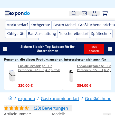
Marktbedarf
Kochgeräte
Gastro Möbel
Großkücheneinricht
Kühlgeräte
Bar-Ausstattung
Fleischereibedarf
Spültechnik
Sichern Sie sich Top-Rabatte für Ihr
Jetzt
Unternehmen
sparen
Personen, die dieses Produkt ansahen, interessierten sich auch für
Entkalkungsanlage - 1-6
Entkalkungsanlage - 2-8
Personen - 12 L - 1,4-2,6 m³/h
Personen - 15 L - 1,6-2,9 m
320,00 €
384,00 €
/
expondo
/
Gastronomiebedarf
/
Großküchenein
(20) Bewertungen
Artikelnummer:
Modell: