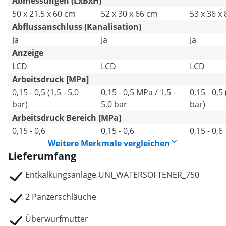
Abmessungen (LxBxH)
50 x 21.5 x 60 cm
52 x 30 x 66 cm
53 x 36 x
Abflussanschluss (Kanalisation)
Ja
Ja
Ja
Anzeige
LCD
LCD
LCD
Arbeitsdruck [MPa]
0,15 - 0,5 (1,5 - 5,0
0,15 - 0,5 MPa / 1,5 -
0,15 - 0,5 
bar)
5,0 bar
bar)
Arbeitsdruck Bereich [MPa]
0,15 - 0,6
0,15 - 0,6
0,15 - 0,6
Weitere Merkmale vergleichen
Lieferumfang
Entkalkungsanlage UNI_WATERSOFTENER_750
2 Panzerschläuche
Überwurfmutter