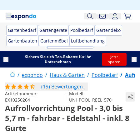
Gartenbedarf
Gartengeräte
Poolbedarf
Gartendeko
Gartenbauten
Gartenmöbel
Luftbehandlung
Sichern Sie sich Top-Rabatte für Ihr
Jetzt
Unternehmen
sparen
/
expondo
/
Haus & Garten
/
Poolbedarf
/
Aufro
(19) Bewertungen
Artikelnummer:
Modell:
|
EX10250264
UNI_POOL_REEL_570
Aufrollvorrichtung Pool - 3,0 bis
5,7 m - fahrbar - Edelstahl - inkl. 8
Gurte