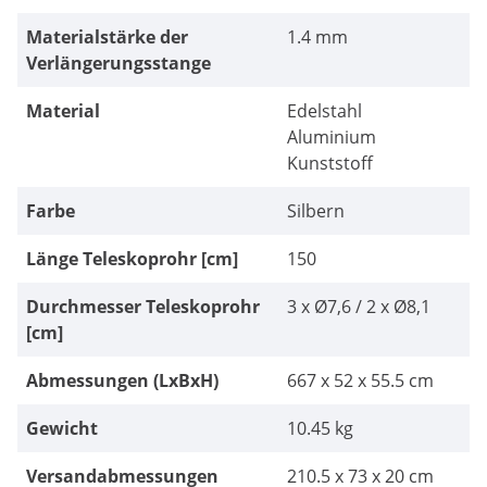
Materialstärke der
1.4 mm
Verlängerungsstange
Material
Edelstahl
Aluminium
Kunststoff
Farbe
Silbern
Länge Teleskoprohr [cm]
150
Durchmesser Teleskoprohr
3 x Ø7,6 / 2 x Ø8,1
[cm]
Abmessungen (LxBxH)
667 x 52 x 55.5 cm
Gewicht
10.45 kg
Versandabmessungen
210.5 x 73 x 20 cm