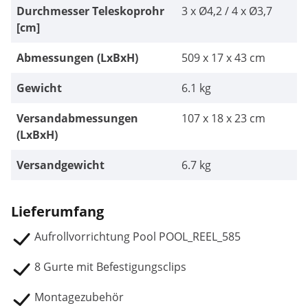
Durchmesser Teleskoprohr
3 x Ø4,2 / 4 x Ø3,7
[cm]
Abmessungen (LxBxH)
509 x 17 x 43 cm
Gewicht
6.1 kg
Versandabmessungen
107 x 18 x 23 cm
(LxBxH)
Versandgewicht
6.7 kg
Lieferumfang
Aufrollvorrichtung Pool POOL_REEL_585
8 Gurte mit Befestigungsclips
Montagezubehör