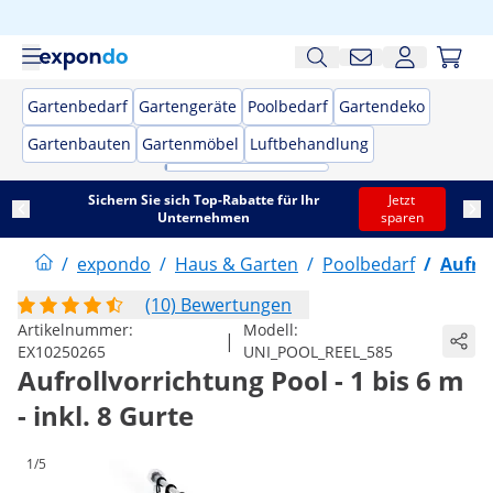
Gartenbedarf
Gartengeräte
Poolbedarf
Gartendeko
Gartenbauten
Gartenmöbel
Luftbehandlung
Sichern Sie sich Top-Rabatte für Ihr
Jetzt
Unternehmen
sparen
/
expondo
/
Haus & Garten
/
Poolbedarf
/
Aufro
(10) Bewertungen
Artikelnummer:
Modell:
|
EX10250265
UNI_POOL_REEL_585
Aufrollvorrichtung Pool - 1 bis 6 m
- inkl. 8 Gurte
1/5