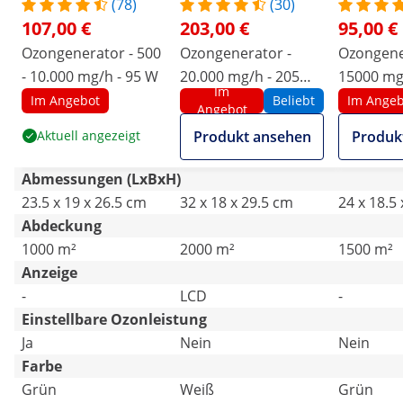
(78)
(30)
107,00 €
203,00 €
95,00 €
Ozongenerator - 500
Ozongenerator -
Ozongene
- 10.000 mg/h - 95 W
20.000 mg/h - 205
15000 mg/
Im
Watt - digital
Wasseran
Im Angebot
Beliebt
Im Angeb
Angebot
Aktuell angezeigt
Produkt ansehen
Produk
Abmessungen (LxBxH)
23.5 x 19 x 26.5 cm
32 x 18 x 29.5 cm
24 x 18.5
Abdeckung
1000 m²
2000 m²
1500 m²
Anzeige
-
LCD
-
Einstellbare Ozonleistung
Ja
Nein
Nein
Farbe
Grün
Weiß
Grün