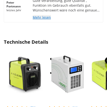
Gute Verarbeitung, gute Qualität ,
Peter
Funktion im Gebrauch ebenfalls gut.
Portmann
Wünschenswert wäre noch eine genauere
letztes Jahr
Erklärung vom Vorgang des Begasens .
Mehr lesen
Was passiert da während dem Vorgang,
könnten Schäden an Gegenständen
entstehen, wie lange bleibt der
Ozongeruch an welchen Materialien
hängen? Usw.
Technische Details