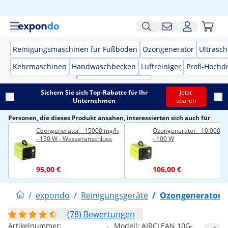
Reinigungsmaschinen für Fußböden
Ozongenerator
Ultrasch
Kehrmaschinen
Handwaschbecken
Luftreiniger
Profi-Hochd
Sichern Sie sich Top-Rabatte für Ihr
Jetzt
Unternehmen
sparen
Personen, die dieses Produkt ansahen, interessierten sich auch für
Ozongenerator - 15000 mg/h
Ozongenerator - 10.000 m
- 150 W - Wasseranschluss
- 100 W
95,00 €
106,00 €
/
expondo
/
Reinigungsgeräte
/
Ozongenerator
(78) Bewertungen
Artikelnummer:
Modell:
AIRCLEAN 10G-