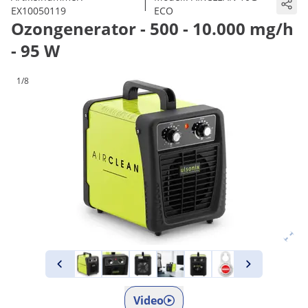
|
EX10050119
ECO
Ozongenerator - 500 - 10.000 mg/h
- 95 W
1/8
Video