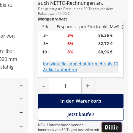
auch NETTO-Rechnungen an.
 bis zu
Der günstigste Preis in den 30 Tagen vor dem
Rabatt war: 95,00 €
Mengenrabatt
Stk.
Ersparnis
pro Stück (inkl. MwSt.)
3+
3%
85,36 €
tor von
5+
6%
82,72 €
tellbar
10+
8%
80,96 €
s 320 mm
Individuelles Angebot für mehr als 10
sfähig
Artikel anfordern
Menge
-
+
In den Warenkorb
Jetzt kaufen
NEU: Unternehmen können
innerhalb von 30 Tagen bezahlen mit