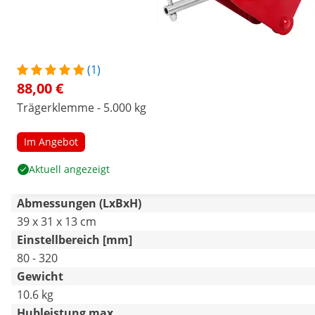
(1)
88,00 €
Trägerklemme - 5.000 kg
Im Angebot
Aktuell angezeigt
Abmessungen (LxBxH)
39 x 31 x 13 cm
Einstellbereich [mm]
80 - 320
Gewicht
10.6 kg
Hubleistung max.