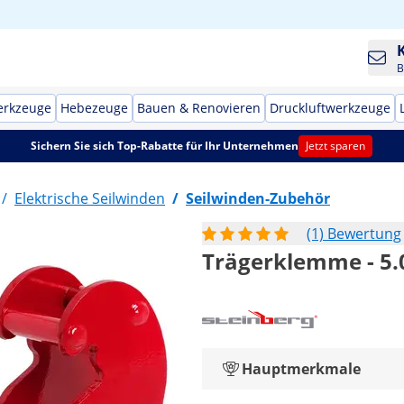
B
erkzeuge
Hebezeuge
Bauen & Renovieren
Druckluftwerkzeuge
Sichern Sie sich Top-Rabatte für Ihr Unternehmen
Jetzt sparen
/
Elektrische Seilwinden
/
Seilwinden-Zubehör
(1) Bewertung
Trägerklemme - 5.
Hauptmerkmale