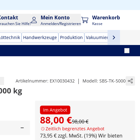
Kontakt
Mein Konto
Warenkorb
rauchen Sie Hilfe?
Anmelden/Registrieren
Kasse
Löttechnik
Handwerkzeuge
Produktion
Vakuumierer
Frequenzu
|
Artikelnummer:
EX10030432
Modell:
SBS-TK-5000
000 kg
Im Angebot
88,00 €
98,00 €
Zeitlich begrenztes Angebot
73,95 € zzgl. MwSt. (19%)
Wir bieten