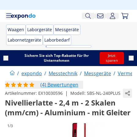
Waagen
Laborgeräte
Messgeräte
Labornetzgeräte
Laborbedarf
Sichern Sie sich Top-Rabatte für Ihr
Jetzt
Unternehmen
sparen
/
expondo
/
Messtechnik
/
Messgeräte
/
Vermess
(4) Bewertungen
|
Artikelnummer:
EX10030596
Modell:
SBS-NL-240PLUS
Nivellierlatte - 2,4 m - 2 Skalen
(mm/cm) - Aluminium - mit Gleiter
1/3