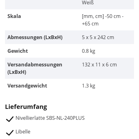
Weiß
Skala
[mm, cm] -50 cm -
+65 cm
Abmessungen (LxBxH)
5 x 5 x 242 cm
Gewicht
0.8 kg
Versandabmessungen
132 x 11 x 6 cm
(LxBxH)
Versandgewicht
1.3 kg
Lieferumfang
Nivellierlatte SBS-NL-240PLUS
Libelle