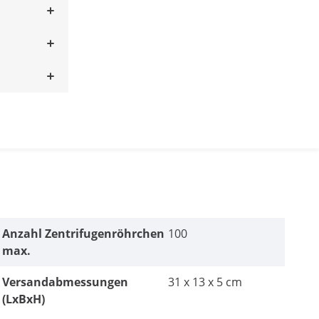
Anzahl Zentrifugenröhrchen
100
max.
Versandabmessungen
31 x 13 x 5 cm
(LxBxH)