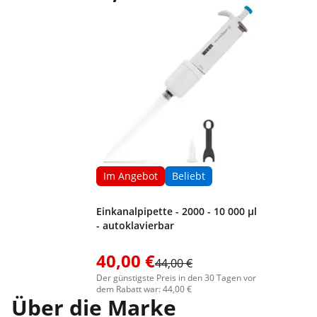
Im Angebot
Beliebt
Einkanalpipette - 2000 - 10 000 μl
- autoklavierbar
40,00 €
44,00 €
Der günstigste Preis in den 30 Tagen vor
dem Rabatt war: 44,00 €
Über die Marke