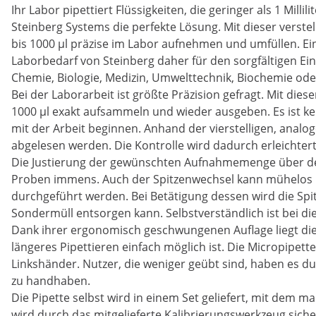
Ihr Labor pipettiert Flüssigkeiten, die geringer als 1 Milli
Steinberg Systems die perfekte Lösung. Mit dieser verstel
bis 1000 µl präzise im Labor aufnehmen und umfüllen. Eins
Laborbedarf von Steinberg daher für den sorgfältigen Eins
Chemie, Biologie, Medizin, Umwelttechnik, Biochemie ode
Bei der Laborarbeit ist größte Präzision gefragt. Mit die
1000 µl exakt aufsammeln und wieder ausgeben. Es ist k
mit der Arbeit beginnen. Anhand der vierstelligen, analo
abgelesen werden. Die Kontrolle wird dadurch erleichtert
Die Justierung der gewünschten Aufnahmemenge über den
Proben immens. Auch der Spitzenwechsel kann mühelos u
durchgeführt werden. Bei Betätigung dessen wird die Spit
Sondermüll entsorgen kann. Selbstverständlich ist bei 
Dank ihrer ergonomisch geschwungenen Auflage liegt di
längeres Pipettieren einfach möglich ist. Die Micropipett
Linkshänder. Nutzer, die weniger geübt sind, haben es dur
zu handhaben.
Die Pipette selbst wird in einem Set geliefert, mit dem ma
wird durch das mitgelieferte Kalibrierungswerkzeug siche