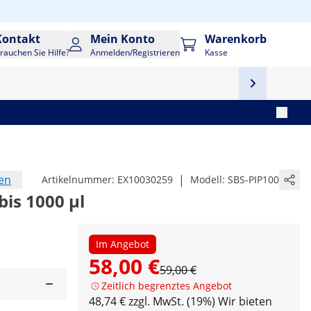
Kontakt
Mein Konto
Warenkorb
rauchen Sie Hilfe?
Anmelden/Registrieren
Kasse
en
|
Artikelnummer:
EX10030259
Modell:
SBS-PIP100
bis 1000 µl
Im Angebot
58,00 €
59,00 €
Zeitlich begrenztes Angebot
48,74 € zzgl. MwSt. (19%)
Wir bieten