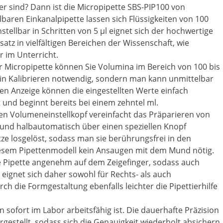
liter sind? Dann ist die Micropipette SBS-PIP100 von
lbaren Einkanalpipette lassen sich Flüssigkeiten von 100
tellbar in Schritten von 5 µl eignet sich der hochwertige
atz in vielfältigen Bereichen der Wissenschaft, wie
r im Unterricht.
ser Micropipette können Sie Volumina im Bereich von 100 bis
ein Kalibrieren notwendig, sondern man kann unmittelbar
gen Anzeige können die eingestellten Werte einfach
 und beginnt bereits bei einem zehntel ml.
 Volumeneinstellkopf vereinfacht das Präparieren von
nd halbautomatisch über einen speziellen Knopf
ze losgelöst, sodass man sie berührungsfrei in den
diesem Pipettenmodell kein Ansaugen mit dem Mund nötig.
e Pipette angenehm auf dem Zeigefinger, sodass auch
e eignet sich daher sowohl für Rechts- als auch
ch die Formgestaltung ebenfalls leichter die Pipettierhilfe
n sofort im Labor arbeitsfähig ist. Die dauerhafte Präzision
rgestellt, sodass sich die Genauigkeit wiederholt absichern