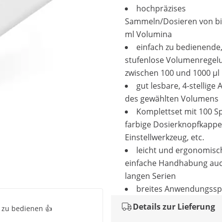
hochpräzises
Sammeln/Dosieren von bis
ml Volumina
einfach zu bedienende
stufenlose Volumenregel
zwischen 100 und 1000 µl
gut lesbare, 4-stellige 
des gewählten Volumens
Komplettset mit 100 Sp
farbige Dosierknopfkappe
Einstellwerkzeug, etc.
leicht und ergonomisc
einfache Handhabung auc
langen Serien
breites Anwendungss
Details zur Lieferung
h zu bedienen 👍