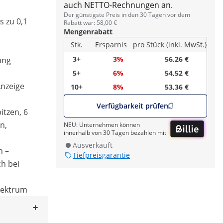
auch NETTO-Rechnungen an.
Der günstigste Preis in den 30 Tagen vor dem
 zu 0,1
Rabatt war: 58,00 €
Mengenrabatt
Stk.
Ersparnis
pro Stück (inkl. MwSt.)
,
3+
3%
56,26 €
ung
5+
6%
54,52 €
Anzeige
10+
8%
53,36 €
Verfügbarkeit prüfen
itzen, 6
n,
NEU: Unternehmen können
innerhalb von 30 Tagen bezahlen mit
Ausverkauft
h –
Tiefpreisgarantie
h bei
pektrum