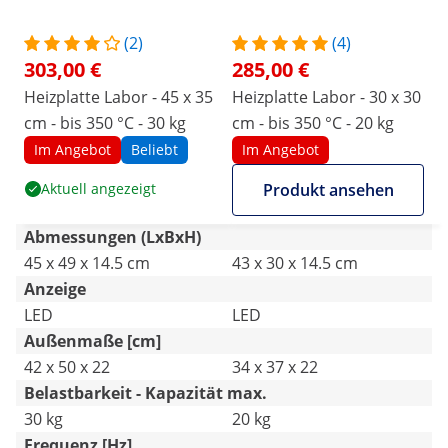
(2)
(4)
303,00 €
285,00 €
Heizplatte Labor - 45 x 35
Heizplatte Labor - 30 x 30
cm - bis 350 °C - 30 kg
cm - bis 350 °C - 20 kg
Im Angebot
Beliebt
Im Angebot
Aktuell angezeigt
Produkt ansehen
Abmessungen (LxBxH)
45 x 49 x 14.5 cm
43 x 30 x 14.5 cm
Anzeige
LED
LED
Außenmaße [cm]
42 x 50 x 22
34 x 37 x 22
Belastbarkeit - Kapazität max.
30 kg
20 kg
Frequenz [Hz]