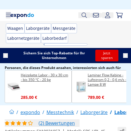
Waagen
Laborgeräte
Messgeräte
Labornetzgeräte
Laborbedarf
Sichern Sie sich Top-Rabatte für Ihr
Jetzt
Unternehmen
sparen
Personen, die dieses Produkt ansahen, interessierten sich auch für
Heizplatte Labor - 30 x 30 cm
Laminar Flow Kabine -
- bis 350 °C - 20 kg
Luftstrom 0,2 - 0,6 m/s - U
Lampe 8 W
285,00 €
789,00 €
/
expondo
/
Messtechnik
/
Laborgeräte
/
Laborz
(2) Bewertungen