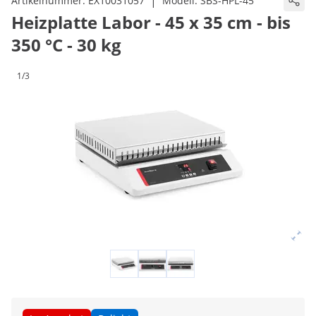
|
Artikelnummer:
EX10031057
Modell:
SBS-HPL-45
Heizplatte Labor - 45 x 35 cm - bis
350 °C - 30 kg
1/3