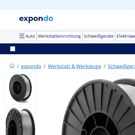
Auto
Werkstatteinrichtung
Schweißgeräte
Elektrow
/
expondo
/
Werkstatt & Werkzeuge
/
Schweißger