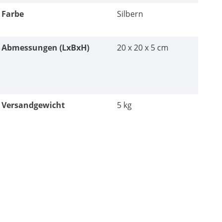
Farbe
Silbern
Abmessungen (LxBxH)
20 x 20 x 5 cm
Versandgewicht
5 kg