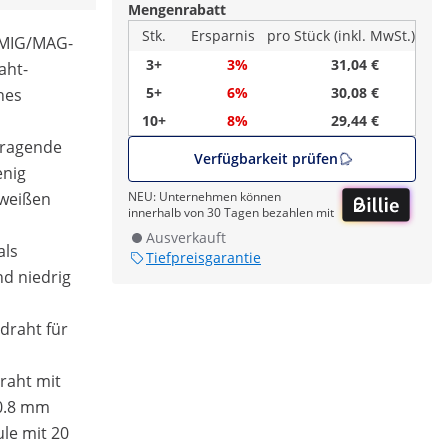
Mengenrabatt
Stk.
Ersparnis
pro Stück (inkl. MwSt.)
r MIG/MAG-
3+
3%
31,04 €
aht-
5+
6%
30,08 €
hes
10+
8%
29,44 €
orragende
Verfügbarkeit prüfen
enig
hweißen
NEU: Unternehmen können
innerhalb von 30 Tagen bezahlen mit
Ausverkauft
als
Tiefpreisgarantie
nd niedrig
ßdraht für
raht mit
0.8 mm
le mit 20