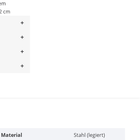
nem
2 cm
Material
Stahl (legiert)