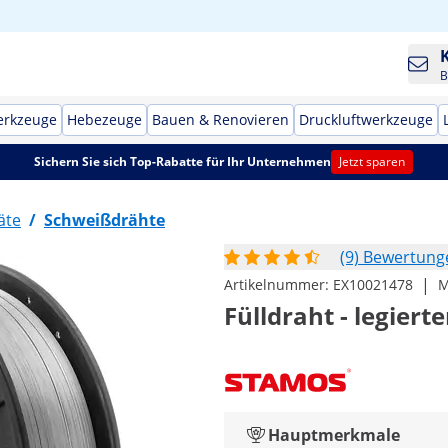
B
erkzeuge
Hebezeuge
Bauen & Renovieren
Druckluftwerkzeuge
Sichern Sie sich Top-Rabatte für Ihr Unternehmen
Jetzt sparen
äte
/
Schweißdrähte
(9) Bewertung
|
Artikelnummer:
EX10021478
M
Fülldraht - legierte
Hauptmerkmale