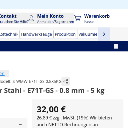
Kontakt
Mein Konto
Warenkorb
rauchen Sie Hilfe?
Anmelden/Registrieren
Kasse
Löttechnik
Handwerkzeuge
Produktion
Vakuumierer
Frequenzu
en
odell:
S-WMW-E71T-GS 0.8X5KG
r Stahl - E71T-GS - 0.8 mm - 5 kg
32,00 €
26,89 € zzgl. MwSt. (19%)
Wir bieten
auch NETTO-Rechnungen an.