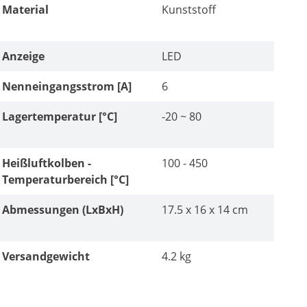
Material
Kunststoff
Anzeige
LED
Nenneingangsstrom [A]
6
Lagertemperatur [°C]
-20 ~ 80
Heißluftkolben -
100 - 450
Temperaturbereich [°C]
Abmessungen (LxBxH)
17.5 x 16 x 14 cm
Versandgewicht
4.2 kg