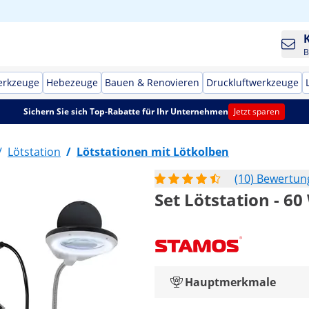
B
erkzeuge
Hebezeuge
Bauen & Renovieren
Druckluftwerkzeuge
Sichern Sie sich Top-Rabatte für Ihr Unternehmen
Jetzt sparen
/
Lötstation
/
Lötstationen mit Lötkolben
(10) Bewertu
Set Lötstation - 6
Hauptmerkmale