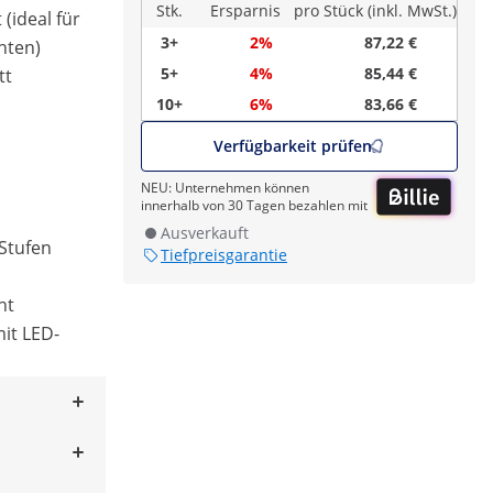
Stk.
Ersparnis
pro Stück (inkl. MwSt.)
 (ideal für
3+
2%
87,22 €
nten)
5+
4%
85,44 €
tt
10+
6%
83,66 €
Verfügbarkeit prüfen
NEU: Unternehmen können
innerhalb von 30 Tagen bezahlen mit
Ausverkauft
Stufen
Tiefpreisgarantie
ht
it LED-