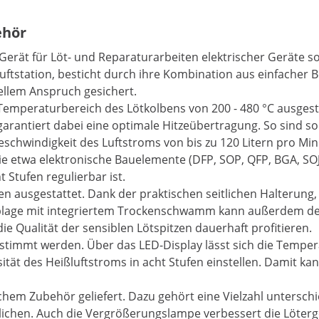
ehör
 Gerät für Löt- und Reparaturarbeiten elektrischer Geräte s
luftstation, besticht durch ihre Kombination aus einfacher
ellem Anspruch gesichert.
 Temperaturbereich des Lötkolbens von 200 - 480 °C ausgesta
garantiert dabei eine optimale Hitzeübertragung. So sind so
eschwindigkeit des Luftstroms von bis zu 120 Litern pro Min
ie etwa elektronische Bauelemente (DFP, SOP, QFP, BGA, SOJ,
 Stufen regulierbar ist.
en ausgestattet. Dank der praktischen seitlichen Halterung, 
 Ablage mit integriertem Trockenschwamm kann außerdem de
ie Qualität der sensiblen Lötspitzen dauerhaft profitieren.
stimmt werden. Über das LED-Display lässt sich die Tempe
sität des Heißluftstroms in acht Stufen einstellen. Damit k
hem Zubehör geliefert. Dazu gehört eine Vielzahl unterschi
ichen. Auch die Vergrößerungslampe verbessert die Löterge