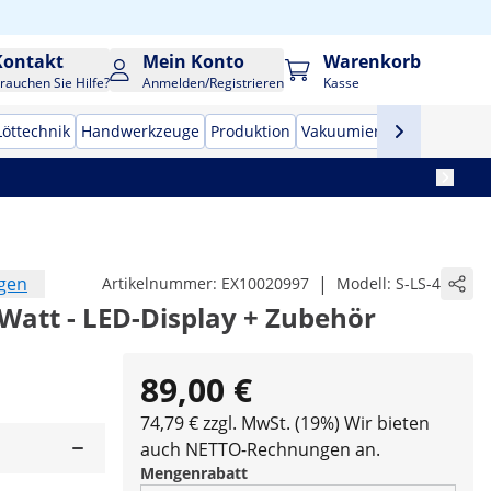
Kontakt
Mein Konto
Warenkorb
rauchen Sie Hilfe?
Anmelden/Registrieren
Kasse
Löttechnik
Handwerkzeuge
Produktion
Vakuumierer
Frequenzu
ngen
|
Artikelnummer:
EX10020997
Modell:
S-LS-4
0 Watt - LED-Display + Zubehör
89,00 €
74,79 € zzgl. MwSt. (19%)
Wir bieten
auch NETTO-Rechnungen an.
Mengenrabatt