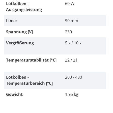
Lötkolben -
60 W
Ausgangsleistung
Linse
90 mm
Spannung [V]
230
Vergrößerung
5 x / 10 x
Temperaturstabilität [°C]
±2 / ±1
Lötkolben -
200 - 480
Temperaturbereich [°C]
Gewicht
1.95 kg