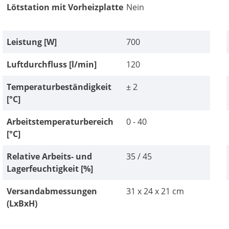
Lötstation mit Vorheizplatte
Nein
Leistung [W]
700
Luftdurchfluss [l/min]
120
Temperaturbeständigkeit
± 2
[°C]
Arbeitstemperaturbereich
0 - 40
[°C]
Relative Arbeits- und
35 / 45
Lagerfeuchtigkeit [%]
Versandabmessungen
31 x 24 x 21 cm
(LxBxH)