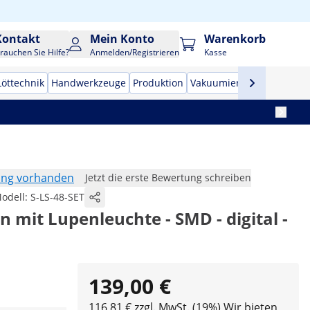
Kontakt
Mein Konto
Warenkorb
rauchen Sie Hilfe?
Anmelden/Registrieren
Kasse
Löttechnik
Handwerkzeuge
Produktion
Vakuumierer
Frequenzu
ung vorhanden
Jetzt die erste Bewertung schreiben
odell:
S-LS-48-SET
on mit Lupenleuchte - SMD - digital -
139,00 €
116,81 € zzgl. MwSt. (19%)
Wir bieten