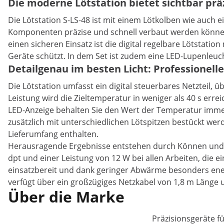
Die moderne Lötstation bietet sichtbar prä
Die Lötstation S-LS-48 ist mit einem Lötkolben wie auch e
Komponenten präzise und schnell verbaut werden können. 
einen sicheren Einsatz ist die digital regelbare Lötstatio
Geräte schützt. In dem Set ist zudem eine LED-Lupenleucht
Detailgenau im besten Licht: Professionel
Die Lötstation umfasst ein digital steuerbares Netzteil,
Leistung wird die Zieltemperatur in weniger als 40 s erre
LED-Anzeige behalten Sie den Wert der Temperatur immer
zusätzlich mit unterschiedlichen Lötspitzen bestückt wer
Lieferumfang enthalten.
Herausragende Ergebnisse entstehen durch Können und p
dpt und einer Leistung von 12 W bei allen Arbeiten, die e
einsatzbereit und dank geringer Abwärme besonders ener
verfügt über ein großzügiges Netzkabel von 1,8 m Länge u
Über die Marke
Präzisionsgeräte f