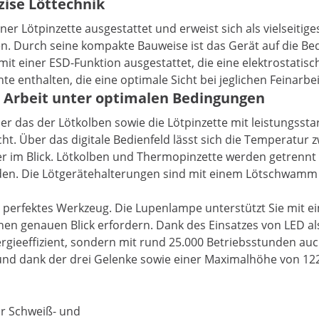
zise Löttechnik
iner Lötpinzette ausgestattet und erweist sich als vielseit
Durch seine kompakte Bauweise ist das Gerät auf die Bedürf
n mit einer ESD-Funktion ausgestattet, die eine elektrostati
e enthalten, die eine optimale Sicht bei jeglichen Feinarbe
le Arbeit unter optimalen Bedingungen
 über das der Lötkolben sowie die Lötpinzette mit leistung
icht. Über das digitale Bedienfeld lässt sich die Temperatur
 im Blick. Lötkolben und Thermopinzette werden getrennt ü
den. Die Lötgerätehalterungen sind mit einem Lötschwamm ve
erfektes Werkzeug. Die Lupenlampe unterstützt Sie mit ei
inen genauen Blick erfordern. Dank des Einsatzes von LED als
gieeffizient, sondern mit rund 25.000 Betriebsstunden auc
nd dank der drei Gelenke sowie einer Maximalhöhe von 122 c
ür Schweiß- und