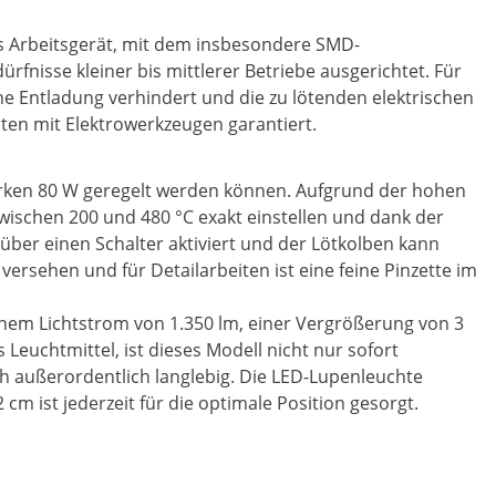
iges Arbeitsgerät, mit dem insbesondere SMD-
nisse kleiner bis mittlerer Betriebe ausgerichtet. Für
sche Entladung verhindert und die zu lötenden elektrischen
iten mit Elektrowerkzeugen garantiert.
sstarken 80 W geregelt werden können. Aufgrund der hohen
 zwischen 200 und 480 °C exakt einstellen und dank der
ber einen Schalter aktiviert und der Lötkolben kann
rsehen und für Detailarbeiten ist eine feine Pinzette im
nem Lichtstrom von 1.350 lm, einer Vergrößerung von 3
 Leuchtmittel, ist dieses Modell nicht nur sofort
h außerordentlich langlebig. Die LED-Lupenleuchte
m ist jederzeit für die optimale Position gesorgt.