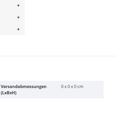
Versandabmessungen
0 x 0 x 0 cm
(LxBxH)