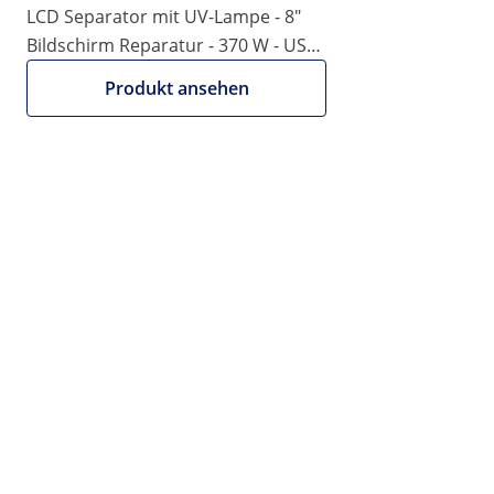
LCD Separator mit UV-Lampe - 8"
|
Artikelnummer:
EX10021045
Modell:
S-LS-27
Bildschirm Reparatur - 370 W - USB-
LCD Separator - Handy/Tablet
Anschluss
Produkt ansehen
Display Reparatur - 12"
1/8