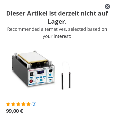
Dieser Artikel ist derzeit nicht auf
Lager.
Auto
Werkstatteinrichtung
Schweißgeräte
Elektrowerkzeuge
Recommended alternatives, selected based on
Handwerkzeuge
Produktion
Vakuumierer
Frequenzumwandl
your interest:
Sichern Sie sich Top-Rabatte für Ihr
Jetzt
Unternehmen
sparen
Personen, die dieses Produkt ansahen, interessierten sich auch für
LCD Separator mit UV-Lampe
- 8" Bildschirm Reparatur -
370 W - USB-Anschluss
99,00 €
/
expondo
/
Werkstatt & Werkzeuge
/
Elektrower
(3)
Keine Bewertung
Jetzt die erste
99,00 €
Bewertung schreiben
vorhanden