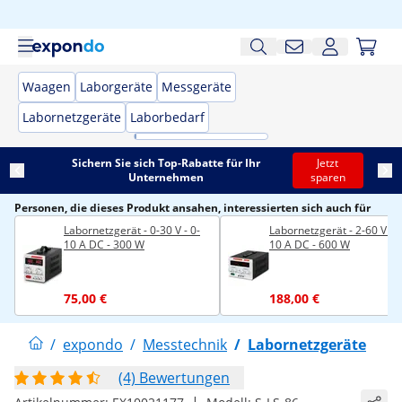
Waagen
Laborgeräte
Messgeräte
Labornetzgeräte
Laborbedarf
Sichern Sie sich Top-Rabatte für Ihr
Jetzt
Unternehmen
sparen
Personen, die dieses Produkt ansahen, interessierten sich auch für
Labornetzgerät - 0-30 V - 0-
Labornetzgerät - 2-60 V - 0
10 A DC - 300 W
10 A DC - 600 W
75,00 €
188,00 €
/
expondo
/
Messtechnik
/
Labornetzgeräte
(4) Bewertungen