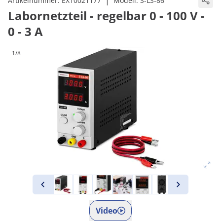
|
Artikelnummer:
EX10021177
Modell:
S-LS-86
Labornetzteil - regelbar 0 - 100 V -
0 - 3 A
1/8
Video