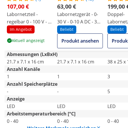
107,00 €
63,00 €
199,00 
Labornetzteil -
Labornetzgerät - 0-
Doppel-
regelbar 0 - 100 V - 0
30 V - 0-10 A DC - 300
Labornetz
- 3 A
W
0-30 V - 0
Im Angebot
Beliebt
Beliebt
550 W
Aktuell angezeigt
Produkt ansehen
Produk
Abmessungen (LxBxH)
21.7 x 7.1 x 16 cm
21.7 x 7.1 x 16 cm
38 x 25 x
Anzahl Kanäle
1
1
3
Anzahl Speicherplätze
-
-
5
Anzeige
LED
LED
LED
Arbeitstemperaturbereich [°C]
0 - 40
0 - 40
0 - 40