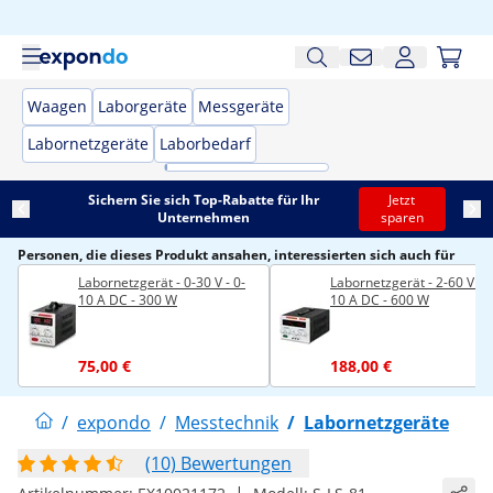
Waagen
Laborgeräte
Messgeräte
Labornetzgeräte
Laborbedarf
Sichern Sie sich Top-Rabatte für Ihr
Jetzt
Unternehmen
sparen
Personen, die dieses Produkt ansahen, interessierten sich auch für
Labornetzgerät - 0-30 V - 0-
Labornetzgerät - 2-60 V - 0
10 A DC - 300 W
10 A DC - 600 W
75,00 €
188,00 €
/
expondo
/
Messtechnik
/
Labornetzgeräte
(10) Bewertungen