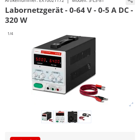
|
Artikelnummer:
EX10021172
Modell:
S-LS-81
Labornetzgerät - 0-64 V - 0-5 A DC -
320 W
1/4