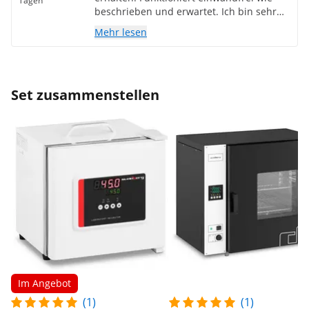
Tagen
beschrieben und erwartet. Ich bin sehr
zufrieden mit meinem Kauf und kann das
Mehr lesen
Produkt weiterempfehlen… 👍🤟🤙
Set zusammenstellen
Im Angebot
(1)
(1)