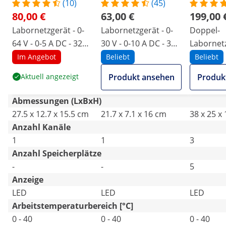
(10)
(45)
80,00 €
63,00 €
199,00 
Labornetzgerät - 0-
Labornetzgerät - 0-
Doppel-
64 V - 0-5 A DC - 320
30 V - 0-10 A DC - 300
Labornetz
W
W
0-30 V - 0
Im Angebot
Beliebt
Beliebt
550 W
Aktuell angezeigt
Produkt ansehen
Produk
Abmessungen (LxBxH)
27.5 x 12.7 x 15.5 cm
21.7 x 7.1 x 16 cm
38 x 25 x
Anzahl Kanäle
1
1
3
Anzahl Speicherplätze
-
-
5
Anzeige
LED
LED
LED
Arbeitstemperaturbereich [°C]
0 - 40
0 - 40
0 - 40