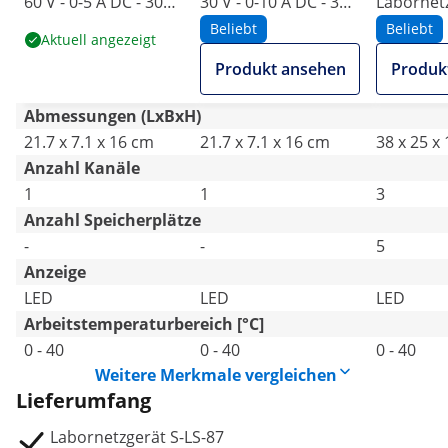
60 V - 0-5 A DC - 300
30 V - 0-10 A DC - 300
Labornetz
W
W
0-30 V - 0
Beliebt
Beliebt
Aktuell angezeigt
550 W
Produkt ansehen
Produk
Abmessungen (LxBxH)
21.7 x 7.1 x 16 cm
21.7 x 7.1 x 16 cm
38 x 25 x
Anzahl Kanäle
1
1
3
Anzahl Speicherplätze
-
-
5
Anzeige
LED
LED
LED
Arbeitstemperaturbereich [°C]
0 - 40
0 - 40
0 - 40
Weitere Merkmale vergleichen
Lieferumfang
Labornetzgerät S-LS-87