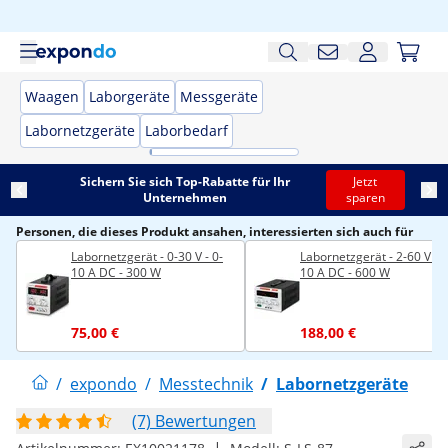
Waagen
Laborgeräte
Messgeräte
Labornetzgeräte
Laborbedarf
Sichern Sie sich Top-Rabatte für Ihr
Jetzt
Unternehmen
sparen
Personen, die dieses Produkt ansahen, interessierten sich auch für
Labornetzgerät - 0-30 V - 0-
Labornetzgerät - 2-60 V - 0
10 A DC - 300 W
10 A DC - 600 W
75,00 €
188,00 €
/
expondo
/
Messtechnik
/
Labornetzgeräte
(7) Bewertungen