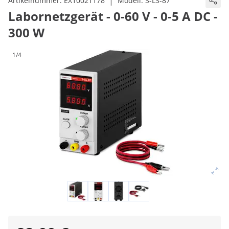
|
Artikelnummer:
EX10021178
Modell:
S-LS-87
Labornetzgerät - 0-60 V - 0-5 A DC -
300 W
1/4