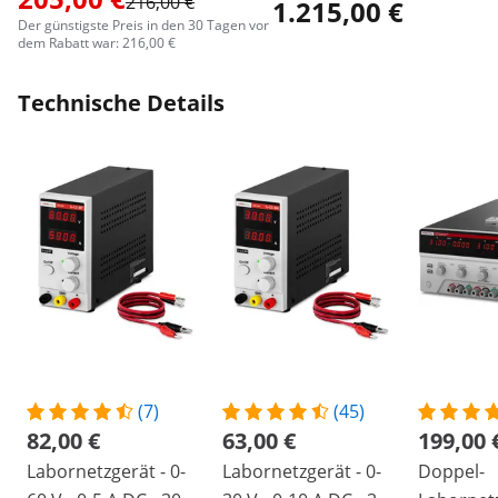
216,00 €
1.215,00 €
Der günstigste Preis in den 30 Tagen vor
dem Rabatt war: 216,00 €
Technische Details
(7)
(45)
82,00 €
63,00 €
199,00 
Labornetzgerät - 0-
Labornetzgerät - 0-
Doppel-