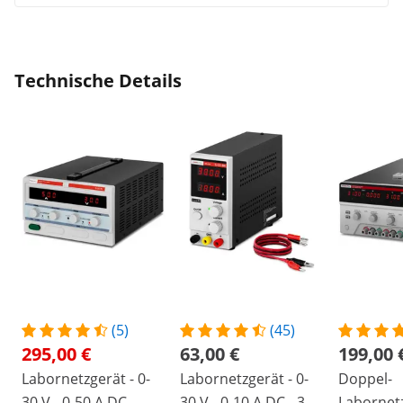
Technische Details
(5)
(45)
295,00 €
63,00 €
199,00 
Labornetzgerät - 0-
Labornetzgerät - 0-
Doppel-
30 V - 0-50 A DC -
30 V - 0-10 A DC - 300
Labornetz