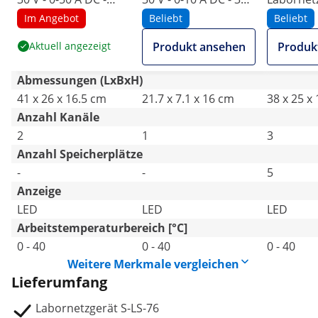
1500 W
W
0-30 V - 0
Im Angebot
Beliebt
Beliebt
550 W
Aktuell angezeigt
Produkt ansehen
Produk
Abmessungen (LxBxH)
41 x 26 x 16.5 cm
21.7 x 7.1 x 16 cm
38 x 25 x
Anzahl Kanäle
2
1
3
Anzahl Speicherplätze
-
-
5
Anzeige
LED
LED
LED
Arbeitstemperaturbereich [°C]
0 - 40
0 - 40
0 - 40
Weitere Merkmale vergleichen
Lieferumfang
Labornetzgerät S-LS-76