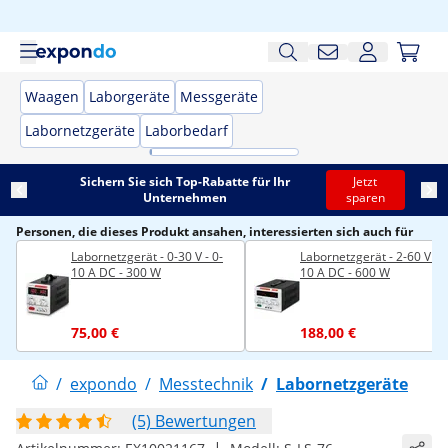
Waagen
Laborgeräte
Messgeräte
Labornetzgeräte
Laborbedarf
Sichern Sie sich Top-Rabatte für Ihr
Jetzt
Unternehmen
sparen
Personen, die dieses Produkt ansahen, interessierten sich auch für
Labornetzgerät - 0-30 V - 0-
Labornetzgerät - 2-60 V - 0
10 A DC - 300 W
10 A DC - 600 W
75,00 €
188,00 €
/
expondo
/
Messtechnik
/
Labornetzgeräte
(5) Bewertungen