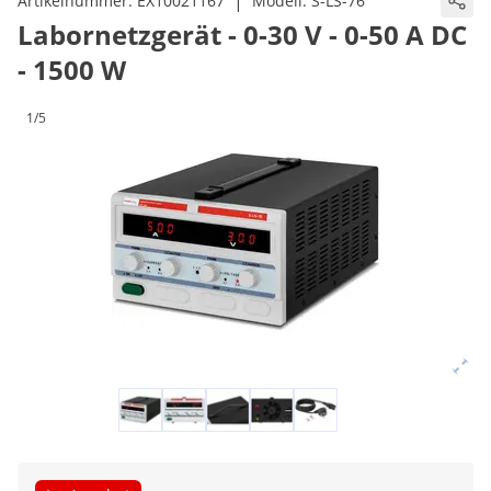
|
Artikelnummer:
EX10021167
Modell:
S-LS-76
Labornetzgerät - 0-30 V - 0-50 A DC
- 1500 W
1/5