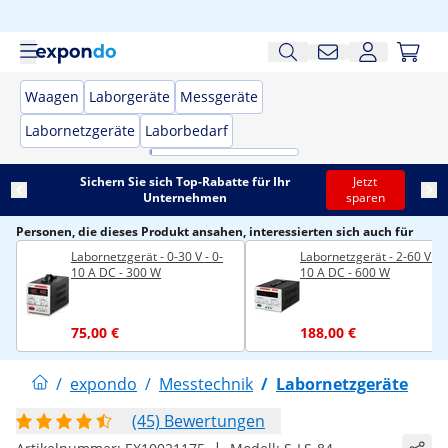
Waagen
Laborgeräte
Messgeräte
Labornetzgeräte
Laborbedarf
Sichern Sie sich Top-Rabatte für Ihr
Jetzt
Unternehmen
sparen
Personen, die dieses Produkt ansahen, interessierten sich auch für
Labornetzgerät - 0-30 V - 0-
Labornetzgerät - 2-60 V - 0
10 A DC - 300 W
10 A DC - 600 W
75,00 €
188,00 €
/
expondo
/
Messtechnik
/
Labornetzgeräte
(45) Bewertungen