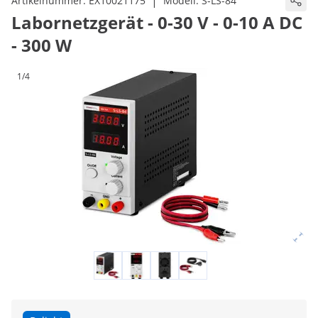
|
Artikelnummer:
EX10021175
Modell:
S-LS-84
Labornetzgerät - 0-30 V - 0-10 A DC
- 300 W
1/4