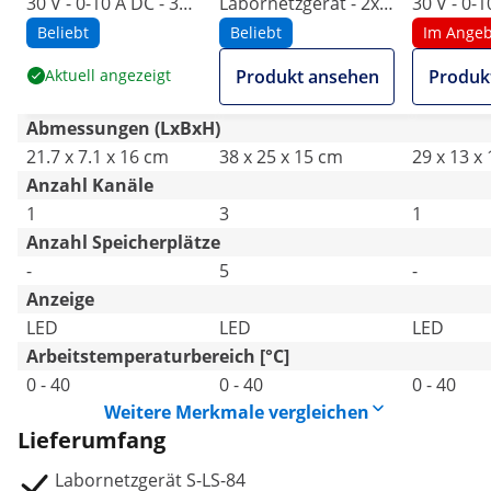
30 V - 0-10 A DC - 300
Labornetzgerät - 2x
30 V - 0-1
W
0-30 V - 0-5 A DC -
W
Beliebt
Beliebt
Im Angeb
550 W
Aktuell angezeigt
Produkt ansehen
Produk
Abmessungen (LxBxH)
21.7 x 7.1 x 16 cm
38 x 25 x 15 cm
29 x 13 x
Anzahl Kanäle
1
3
1
Anzahl Speicherplätze
-
5
-
Anzeige
LED
LED
LED
Arbeitstemperaturbereich [°C]
0 - 40
0 - 40
0 - 40
Weitere Merkmale vergleichen
Lieferumfang
Labornetzgerät S-LS-84