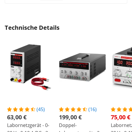
Technische Details
(45)
(16)
63,00 €
199,00 €
75,00 €
Labornetzgerät - 0-
Doppel-
Labornetz