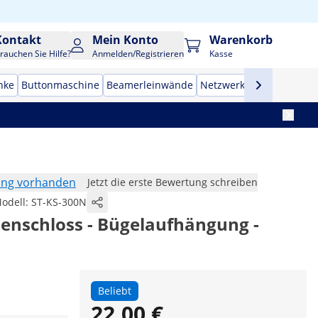
Kontakt
Mein Konto
Warenkorb
rauchen Sie Hilfe?
Anmelden/Registrieren
Kasse
nke
Buttonmaschine
Beamerleinwände
Netzwerkschränke
Tres
ung vorhanden
Jetzt die erste Bewertung schreiben
odell:
ST-KS-300N
lenschloss - Bügelaufhängung -
Beliebt
22,00 €