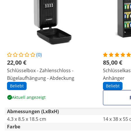
(0)
22,00 €
85,00 €
Schlüsselbox - Zahlenschloss -
Schlüsselkast
Bügelaufhängung - Abdeckung
Anhänger
Beliebt
Beliebt
Aktuell angezeigt
Abmessungen (LxBxH)
4.3 x 8.5 x 18.5 cm
14 x 38 x 55
Farbe