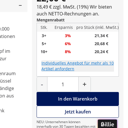
18,49 € zzgl. MwSt. (19%)
Wir bieten
auch NETTO-Rechnungen an.
Mengenrabatt
Stk.
Ersparnis
pro Stück (inkl. MwSt.)
0.000
3+
3%
21,34 €
ationen
5+
6%
20,68 €
pf im
10+
8%
20,24 €
zur
Individuelles Angebot für mehr als 10
Artikel anfordern
nenraum
Menge
lüssel
-
+
tändige
ion aus
In den Warenkorb
nk
Jetzt kaufen
NEU: Unternehmen können
innerhalb von 30 Tagen bezahlen mit