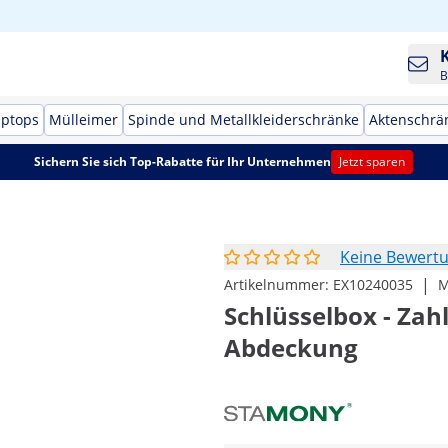
B
aptops
Mülleimer
Spinde und Metallkleiderschränke
Aktenschrä
Sichern Sie sich Top-Rabatte für Ihr Unternehmen
Jetzt sparen
Keine Bewert
|
Artikelnummer:
EX10240035
M
Schlüsselbox - Zah
Abdeckung