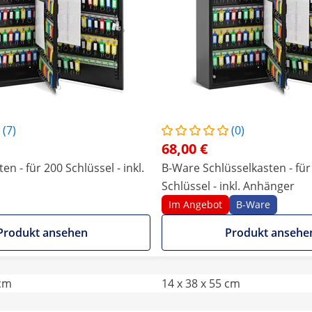
(7)
(0)
68,00 €
en - für 200 Schlüssel - inkl.
B-Ware Schlüsselkasten - für
Schlüssel - inkl. Anhänger
Im Angebot
B-Ware
Produkt ansehen
Produkt ansehe
 cm
14 x 38 x 55 cm