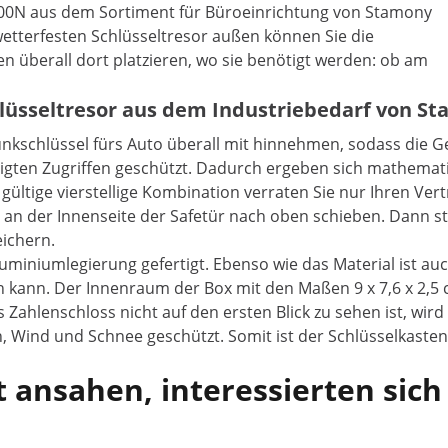
-300N aus dem Sortiment für Büroeinrichtung von Stamony
wetterfesten Schlüsseltresor außen können Sie die
n überall dort platzieren, wo sie benötigt werden: ob am
chlüsseltresor aus dem Industriebedarf von S
nkschlüssel fürs Auto überall mit hinnehmen, sodass die Gef
htigten Zugriffen geschützt. Dadurch ergeben sich mathema
 gültige vierstellige Kombination verraten Sie nur Ihren 
an der Innenseite der Safetür nach oben schieben. Dann st
ichern.
luminiumlegierung gefertigt. Ebenso wie das Material ist a
kann. Der Innenraum der Box mit den Maßen 9 x 7,6 x 2,5 cm
Zahlenschloss nicht auf den ersten Blick zu sehen ist, wir
n, Wind und Schnee geschützt. Somit ist der Schlüsselkaste
 ansahen, interessierten sich