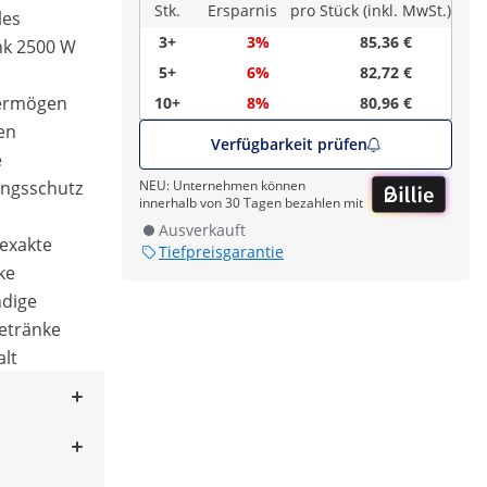
Stk.
Ersparnis
pro Stück (inkl. MwSt.)
les
3+
3%
85,36 €
nk 2500 W
5+
6%
82,72 €
vermögen
10+
8%
80,96 €
en
Verfügbarkeit prüfen
e
ungsschutz
NEU: Unternehmen können
innerhalb von 30 Tagen bezahlen mit
Ausverkauft
 exakte
Tiefpreisgarantie
ke
ndige
Getränke
alt