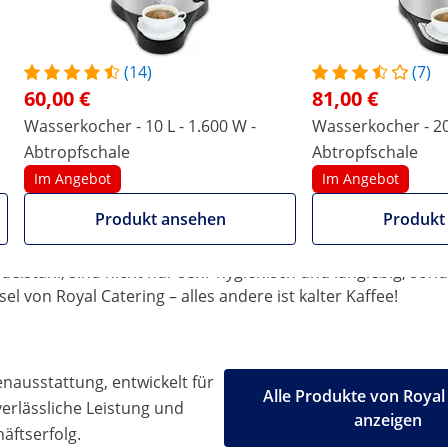
mostat erhitzt Getränke dank einer Leistung von 2500 W sch
llbar. Dank der praktischen Warmhaltefunktion bleibt der In
us von Heiz- bzw. Warmhaltefunktion an. Mit der äußeren Fl
(14)
(7)
60,00 €
81,00 €
en Sie doch einfach Kaffee, Kakao, Tee oder Glühwein in d
Wasserkocher - 10 L - 1.600 W -
Wasserkocher - 20 
 ihrer Isolierung als besonders energieeffizient. Weitere
portioniert mit dem tropfsicheren Zapfhahn ausgeschenkt w
Abtropfschale
Abtropfschale
Im Angebot
Im Angebot
Wasserkocher Edelstahl seitlich über wärmeisolierte Trageg
Produkt ansehen
Produkt
bei nicht mit dem Gehäuse in Berührung. Durch die große Öf
us wieder luftdicht verriegeln.
delstahl, sind nicht nur sehr hygienisch und langlebig, son
l von Royal Catering – alles andere ist kalter Kaffee!
ausstattung, entwickelt für
Alle Produkte von Royal
 verlässliche Leistung und
anzeigen
äftserfolg.