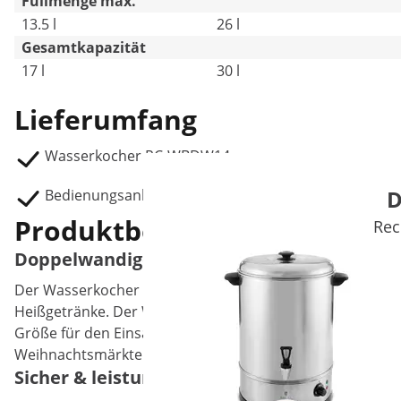
Füllmenge max.
13.5 l
26 l
Gesamtkapazität
17 l
30 l
Lieferumfang
Wasserkocher RC-WBDW14
D
Bedienungsanleitung
Produktbeschreibung
Rec
Doppelwandiger Wasserkocher aus Edelstah
Der Wasserkocher von Royal Catering ist der ideale Helf
Heißgetränke. Der Wasserkocher doppelwandig kann mit 13.
Größe für den Einsatz in Restaurants, Hotels und Kantine
Weihnachtsmärkten.
Sicher & leistungsstark: Der Gastronomie