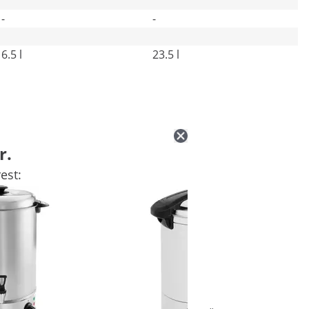
-
-
6.5 l
23.5 l
r.
est: