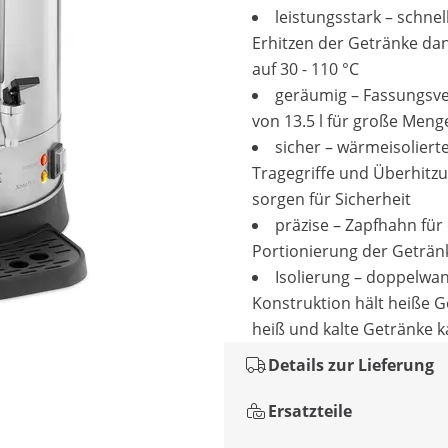
leistungsstark – schnel
Erhitzen der Getränke da
auf 30 - 110 °C
geräumig – Fassungs
von 13.5 l für große Meng
sicher – wärmeisoliert
Tragegriffe und Überhitz
sorgen für Sicherheit
präzise – Zapfhahn für
Portionierung der Geträn
Isolierung – doppelwa
Konstruktion hält heiße 
heiß und kalte Getränke k
Details zur Lieferung
Ersatzteile