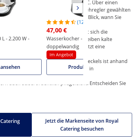
nell auf Temperaturen von 30 - 110 °C. Über einen
halt stets servierbereit bei der am Drehregler gewählten
üssigkeitsanzeige haben Sie immer im Blick, wann Sie
(12)
47,00 €
em Heißgetränkespender. Dabei erweist sich die
L - 2.200 W -
Wasserkocher - 6,5 L - 1.500 W -
W
r Vorteil: Aufgrund der Doppelwand bleiben kalte
erden. Geht doch etwas daneben, schützt eine
doppelwandig
Im Angebot
riffe. Auch das Anheben des robusten Deckels ist anhand
 ansehen
Produkt ansehen
fnung lässt sich der Heißwasserkocher in
dern auch außerordentlich pflegeleicht. Entscheiden Sie
Jetzt die Markenseite von Royal
 Catering
Catering besuchen