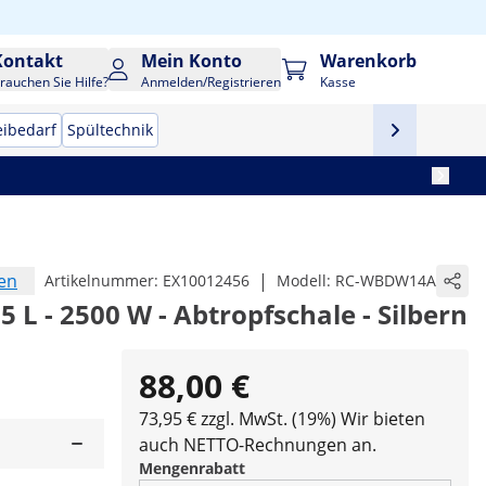
Kontakt
Mein Konto
Warenkorb
rauchen Sie Hilfe?
Anmelden/Registrieren
Kasse
eibedarf
Spültechnik
en
|
Artikelnummer:
EX10012456
Modell:
RC-WBDW14A
 L - 2500 W - Abtropfschale - Silbern
88,00 €
73,95 € zzgl. MwSt. (19%)
Wir bieten
auch NETTO-Rechnungen an.
Mengenrabatt