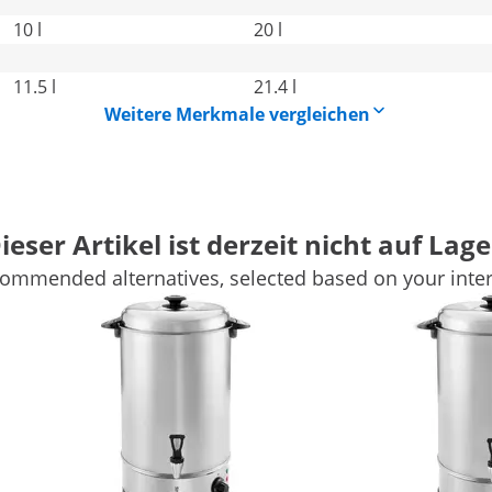
10 l
20 l
11.5 l
21.4 l
Weitere Merkmale vergleichen
ieser Artikel ist derzeit nicht auf Lage
ommended alternatives, selected based on your inter
l für Kaffee, Tee, Glühwein & mehr
er für das Erhitzen und Warmhalten unterschiedlichster
5 l Flüssigkeit befüllt werden und hat damit die ideale
n sowie auf Jahrmärkten, Festivals oder
bedarf nach Ihren Wünschen