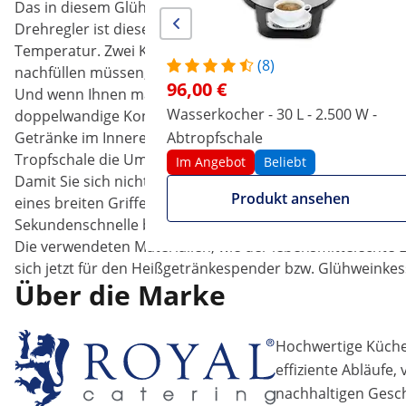
Das in diesem Glühweinkocher eingebaute Präzisionsther
Drehregler ist dieser Temperaturbereich stufenlos einste
Temperatur. Zwei Kontrollleuchten zeigen Ihnen den Stat
(8)
nachfüllen müssen, ohne den Behälter zu öffnen.
96,00 €
Und wenn Ihnen mal nicht nach heißem Wasser ist, erhitz
Wasserkocher - 30 L - 2.500 W -
doppelwandige Konstruktion des Glühweinkochers aufgrund
Getränke im Inneren kalt und können ebenfalls präzise 
Abtropfschale
Tropfschale die Umgebung vor Verschmutzung.
Im Angebot
Beliebt
Damit Sie sich nicht die Finger verbrennen, verfügt der 
Produkt ansehen
eines breiten Griffes risikolos möglich – Sie kommen da
Sekundenschnelle befüllen und dank Verschlussmechanism
Die verwendeten Materialien, wie der lebensmittelechte E
sich jetzt für den Heißgetränkespender bzw. Glühweinkesse
Über die Marke
Hochwertige Küchen
effiziente Abläufe,
nachhaltigen Gesch