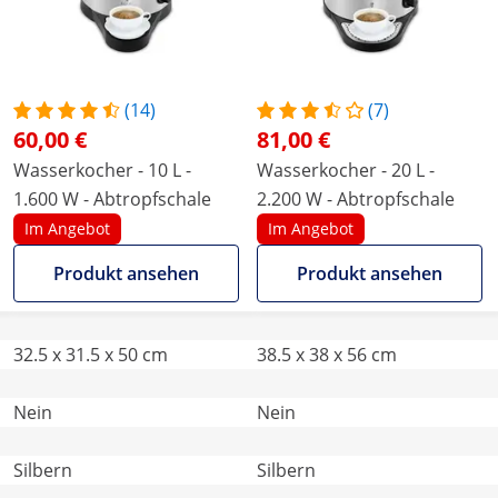
(14)
(7)
60,00 €
81,00 €
Wasserkocher - 10 L -
Wasserkocher - 20 L -
1.600 W - Abtropfschale
2.200 W - Abtropfschale
Im Angebot
Im Angebot
Produkt ansehen
Produkt ansehen
32.5 x 31.5 x 50 cm
38.5 x 38 x 56 cm
Nein
Nein
Silbern
Silbern