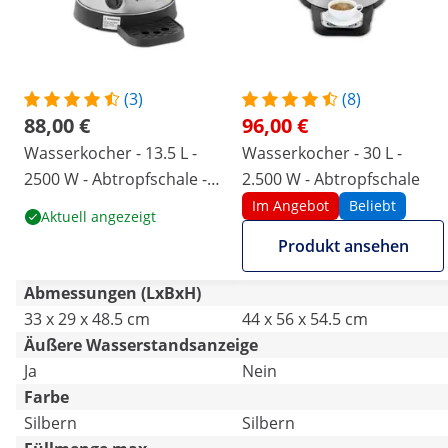
(3)
(8)
88,00 €
96,00 €
Wasserkocher - 13.5 L -
Wasserkocher - 30 L -
2500 W - Abtropfschale -
2.500 W - Abtropfschale
Silbern
Im Angebot
Beliebt
Aktuell angezeigt
Produkt ansehen
Abmessungen (LxBxH)
33 x 29 x 48.5 cm
44 x 56 x 54.5 cm
Äußere Wasserstandsanzeige
Ja
Nein
Farbe
Silbern
Silbern