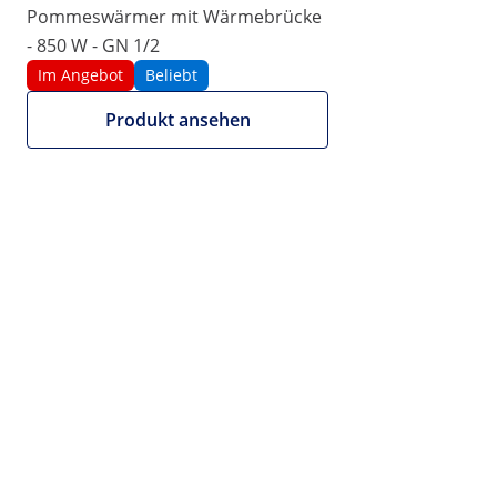
|
Artikelnummer:
EX10011009
Modell:
RCWG-1500-W
Pommeswärmer mit Wärmebrücke
Pommeswärmer - 350 W - GN 1/2
- 850 W - GN 1/2
Im Angebot
Beliebt
1/5
Produkt ansehen
Video