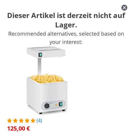
Dieser Artikel ist derzeit nicht auf
Lager.
Marktbedarf
Kochgeräte
Gastro Möbel
Großkücheneinricht
Recommended alternatives, selected based on
Kühlgeräte
Bar-Ausstattung
Fleischereibedarf
Spültechnik
your interest:
Sichern Sie sich Top-Rabatte für Ihr
Jetzt
Unternehmen
sparen
Personen, die dieses Produkt ansahen, interessierten sich auch für
Pommeswärmer mit
Wärmebrücke - 500 W - G
Wärmebrücke - 850 W - GN
1/1 Behälter
1/2
125,00 €
94,00 €
/
expondo
/
Gastronomiebedarf
/
Warmhalten
/
(4)
(4) Bewertungen
125,00 €