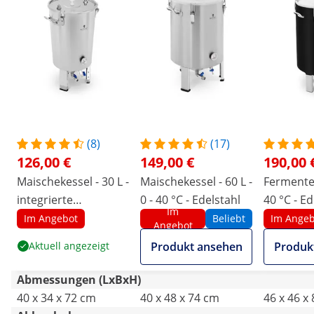
(8)
(17)
126,00 €
149,00 €
190,00 
Maischekessel - 30 L -
Maischekessel - 60 L -
Fermenter 
integrierte
0 - 40 °C - Edelstahl
40 °C - Ed
Im
Kühlspirale
Isolierma
Im Angebot
Beliebt
Im Angeb
Angebot
Aktuell angezeigt
Produkt ansehen
Produk
Abmessungen (LxBxH)
40 x 34 x 72 cm
40 x 48 x 74 cm
46 x 46 x