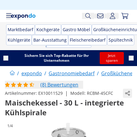
Marktbedarf
Kochgeräte
Gastro Möbel
Großkücheneinricht
Kühlgeräte
Bar-Ausstattung
Fleischereibedarf
Spültechnik
Sichern Sie sich Top-Rabatte für Ihr
Jetzt
Unternehmen
sparen
/
expondo
/
Gastronomiebedarf
/
Großküchenein
(8) Bewertungen
|
Artikelnummer:
EX10011529
Modell:
RCBM-45CFC
Maischekessel - 30 L - integrierte
Kühlspirale
1/4