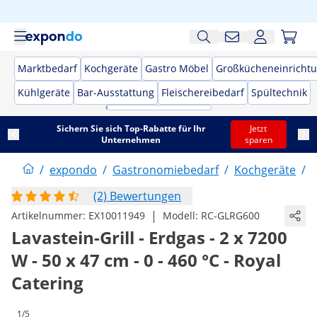
Marktbedarf
Kochgeräte
Gastro Möbel
Großkücheneinricht
Kühlgeräte
Bar-Ausstattung
Fleischereibedarf
Spültechnik
Sichern Sie sich Top-Rabatte für Ihr
Jetzt
Unternehmen
sparen
/
expondo
/
Gastronomiebedarf
/
Kochgeräte
/
G
(2) Bewertungen
|
Artikelnummer:
EX10011949
Modell:
RC-GLRG600
Lavastein-Grill - Erdgas - 2 x 7200
W - 50 x 47 cm - 0 - 460 °C - Royal
Catering
1/5