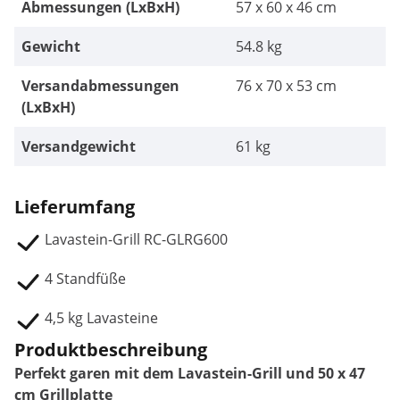
Abmessungen (LxBxH)
57 x 60 x 46 cm
Gewicht
54.8 kg
Versandabmessungen
76 x 70 x 53 cm
(LxBxH)
Versandgewicht
61 kg
Lieferumfang
Lavastein-Grill RC-GLRG600
4 Standfüße
4,5 kg Lavasteine
Produktbeschreibung
Perfekt garen mit dem Lavastein-Grill und 50 x 47
cm Grillplatte