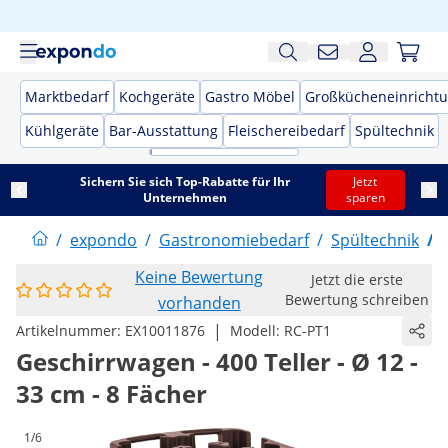
Marktbedarf
Kochgeräte
Gastro Möbel
Großkücheneinricht
Kühlgeräte
Bar-Ausstattung
Fleischereibedarf
Spültechnik
Sichern Sie sich Top-Rabatte für Ihr
Jetzt
Unternehmen
sparen
/
expondo
/
Gastronomiebedarf
/
Spültechnik
/
Keine Bewertung
Jetzt die erste
Bewertung schreiben
vorhanden
|
Artikelnummer:
EX10011876
Modell:
RC-PT1
Geschirrwagen - 400 Teller - Ø 12 -
33 cm - 8 Fächer
1/6