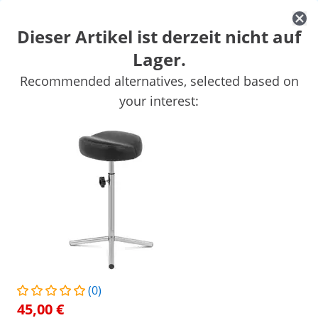
Dieser Artikel ist derzeit nicht auf
Lager.
Kosmetikbedarf
Massage & Wellness
Arbeitshocker
Recommended alternatives, selected based on
Friseurbedarf
Saloneinrichtung
Tattoobedarf
your interest:
Sichern Sie sich Top-Rabatte für Ihr
Jetzt
Unternehmen
sparen
Personen, die dieses Produkt ansahen, interessierten sich auch für
Tattoo-Armlehne -
Tattooliege -
höhenverstellbar - 47 x 47 x
höhenverstellbar - 300 kg 
50 - 60 cm
Fußpedal - schwarz
45,00 €
899,00 €
/
expondo
/
Friseur & Kosmetik
/
Tattoobedarf
/
(0)
(1) Bewertung
45,00 €