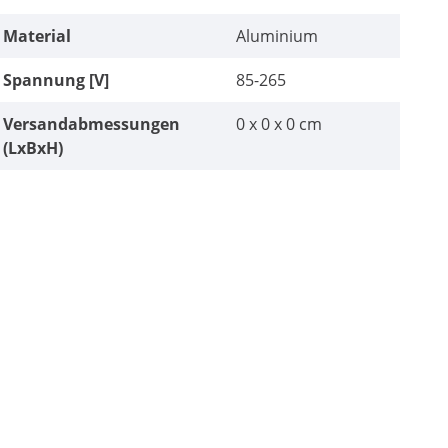
Material
Aluminium
Spannung [V]
85-265
Versandabmessungen
0 x 0 x 0 cm
(LxBxH)