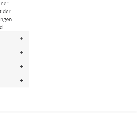
iner
t der
angen
nd