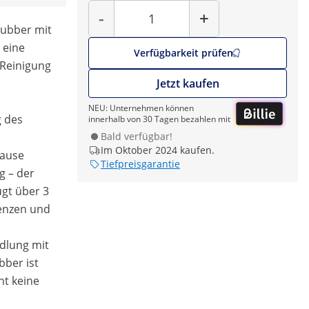
Menge
-
+
rubber mit
 eine
Verfügbarkeit prüfen
 Reinigung
Jetzt kaufen
NEU: Unternehmen können
g des
innerhalb von 30 Tagen bezahlen mit
Bald verfügbar!
Im Oktober 2024 kaufen.
Hause
Tiefpreisgarantie
g – der
ügt über 3
enzen und
ndlung mit
bber ist
ht keine