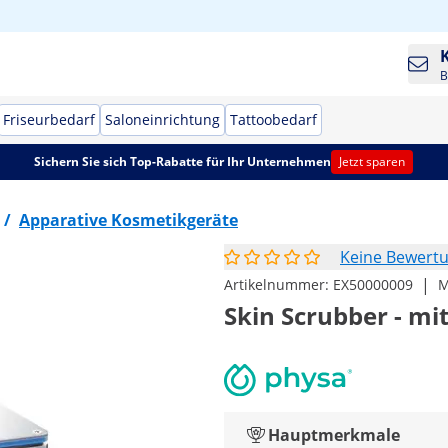
B
Friseurbedarf
Saloneinrichtung
Tattoobedarf
Sichern Sie sich Top-Rabatte für Ihr Unternehmen
Jetzt sparen
/
Apparative Kosmetikgeräte
Keine Bewert
|
Artikelnummer:
EX50000009
M
Skin Scrubber - mi
Hauptmerkmale