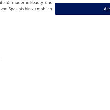
äte für moderne Beauty- und
 von Spas bis hin zu mobilen
All
n