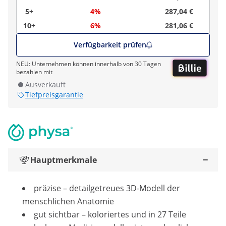
5+
4%
287,04 €
10+
6%
281,06 €
Verfügbarkeit prüfen
NEU: Unternehmen können innerhalb von 30 Tagen
bezahlen mit
Ausverkauft
Tiefpreisgarantie
Hauptmerkmale
präzise – detailgetreues 3D-Modell der
menschlichen Anatomie
gut sichtbar – koloriertes und in 27 Teile