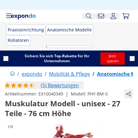
Praxiseinrichtung
Anatomische Modelle
Rollatoren
Sichern Sie sich Top-Rabatte für Ihr
Jetzt
Unternehmen
sparen
/
expondo
/
Mobilität & Pflege
/
Anatomische Mo
(5) Bewertungen
|
Artikelnummer:
EX10040349
Modell:
PHY-BM-5
Muskulatur Modell - unisex - 27
Teile - 76 cm Höhe
1/9