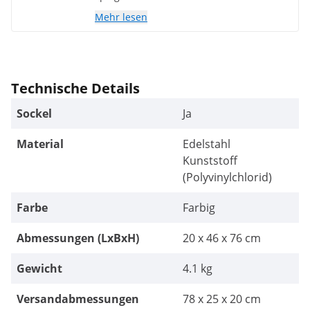
perfekt wider. Unsere Zuhörer sind
Mehr lesen
begeistert und der Wettbewerb um den
„Namen“ für das Model läuft bereits :)
Technische Details
Sockel
Ja
Material
Edelstahl
Kunststoff
(Polyvinylchlorid)
Farbe
Farbig
Abmessungen (LxBxH)
20 x 46 x 76 cm
Gewicht
4.1 kg
Versandabmessungen
78 x 25 x 20 cm