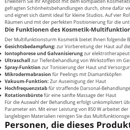
Erweitern Sie Ihr Angebot mit dem kompakten Kosmetiktu
gefragten Schönheitsbehandlungen durch, ohne dafür viel 
und eignet sich damit ideal für kleine Studios. Auf vier 
Räumen und mit der perfekten Positionierung für die un
Die Funktionen des Kosmetik-Multifunktion
Der Multifunktionsturm Kosmetik bietet Ihnen folgende
Gesichtsbedampfung:
zur Vorbereitung der Haut auf d
Iontophorese und
Galvanisierung
zur elektrotherapeu
Ultraschall
zur Tiefenbehandlung von Wirkstoffen im G
Spray-Funktion
zur Tonisierung der Haut und Versorgun
Mikrodermabrasion
für Peelings mit Diamantköpfen
Vakuum-Funktion:
Zur Auseinigung der Haut
Hochfrequenzstab
für straffende Darsonal-Behandlung
Rotationsbürste
für eine sanfte Massage der Haut
Für die Auswahl der Behandlung erfolgt unkompliziert ü
Parameter ein. Mit einer Leistung von 850 W arbeitet d
langlebigen Materialien reinigen Sie das Multifunktionsge
Personen, die dieses Produkt