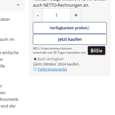
auch NETTO-Rechnungen an.
Menge
-
+
pakter
Verfügbarkeit prüfen
raum im
Jetzt kaufen
NEU: Unternehmen können
e einfache
innerhalb von 30 Tagen bezahlen mit
er
Bald verfügbar!
Im Oktober 2024 kaufen.
lle
Tiefpreisgarantie
er
nen
 Kosmetik-
rend der