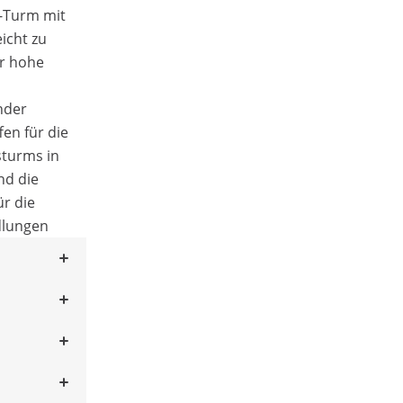
-Turm mit
icht zu
r hohe
nder
fen für die
turms in
nd die
ür die
dlungen