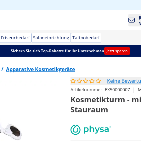
B
Friseurbedarf
Saloneinrichtung
Tattoobedarf
Sichern Sie sich Top-Rabatte für Ihr Unternehmen
Jetzt sparen
/
Apparative Kosmetikgeräte
Keine Bewert
|
Artikelnummer:
EX50000007
M
Kosmetikturm - mi
Stauraum