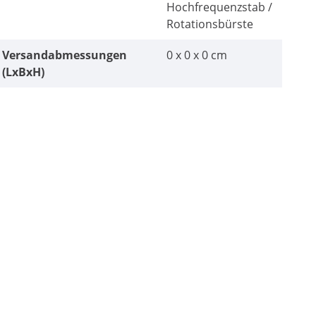
Hochfrequenzstab /
Rotationsbürste
Versandabmessungen
0 x 0 x 0 cm
(LxBxH)