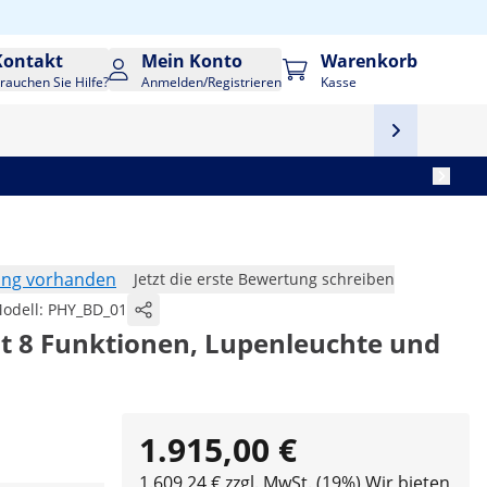
Kontakt
Mein Konto
Warenkorb
rauchen Sie Hilfe?
Anmelden/Registrieren
Kasse
ung vorhanden
Jetzt die erste Bewertung schreiben
odell:
PHY_BD_01
t 8 Funktionen, Lupenleuchte und
1.915,00 €
1.609,24 € zzgl. MwSt. (19%)
Wir bieten