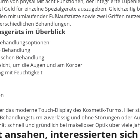
rm von physa! Mit acht Funktionen, der integrierte Lupenle
Geld für einzelne Spezialgeräte auszugeben. Gleichzeitig b
Rollen mit umlaufender Fußlaufstütze sowie zwei Griffen nut
terschiedlichen Behandlungen.
sgeräts im Überblick
 Behandlungsoptionen:
ie Behandlung
tischen Behandlung
esicht, um die Augen und am Körper
g mit Feuchtigkeit
en
ber das moderne Touch-Display des Kosmetik-Turms. Hier st
er Behandlungsturm zuverlässig und ohne Störungen oder Au
rät schnell und gründlich bei makelloser Optik über viele Jah
 ansahen, interessierten sich