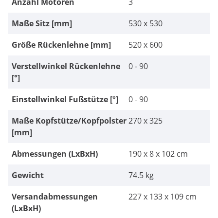
Anzahl Motoren
3
Maße Sitz [mm]
530 x 530
Größe Rückenlehne [mm]
520 x 600
Verstellwinkel Rückenlehne
0 - 90
[°]
Einstellwinkel Fußstütze [°]
0 - 90
Maße Kopfstütze/Kopfpolster
270 x 325
[mm]
Abmessungen (LxBxH)
190 x 8 x 102 cm
Gewicht
74.5 kg
Versandabmessungen
227 x 133 x 109 cm
(LxBxH)