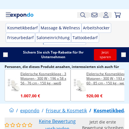
Kosmetikbedarf
Massage & Wellness
Arbeitshocker
Friseurbedarf
Saloneinrichtung
Tattoobedarf
Sichern Sie sich Top-Rabatte für Ihr
Jetzt
Unternehmen
sparen
Personen, die dieses Produkt ansahen, interessierten sich auch für
Elektrische Kosmetikliege - 3
Elektrische Kosmetikliege 
Motoren - 300 W - 196 x 58 x
Motoren - 300 W - 193 x 62
56 - 76 cm - 150 kg - weiß
60 - 85 cm - 150 kg - weiß
1.007,00 €
920,00 €
/
expondo
/
Friseur & Kosmetik
/
Kosmetikbedar
Keine Bewertung
Jetzt die erste
Bewertung schreiben
vorhanden