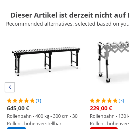
Dieser Artikel ist derzeit nicht auf
Recommended alternatives, selected based on your
Auto
Werkstatteinrichtung
Schweißgeräte
Elektrowerkzeuge
Handwerkzeuge
Produktion
Vakuumierer
Frequenzumwandl
Sichern Sie sich Top-Rabatte für Ihr
Jetzt
Unternehmen
sparen
Personen, die dieses Produkt ansahen, interessierten sich auch für
Rollenbahn - 130 kg - 147 cm
Rollenbahn - 400 kg - 300
- 9 Rollen - höhenverstellbar -
- 30 Rollen - höhenverstell
faltbar
229,00 €
645,00 €
(1)
(3)
645,00 €
229,00 €
/
expondo
/
Werkstatt & Werkzeuge
/
Werkstattei
Rollenbahn - 400 kg - 300 cm - 30
Rollenbahn - 130 k
(1) Bewertung
Rollen - höhenverstellbar
Rollen - höhenvers