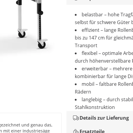
belastbar – hohe Tragf
selbst für schwere Güter 
effizient – lange Rolle
bis zu 147 cm für gleichm
Transport
flexibel – optimale Arb
durch höhenverstellbare
erweiterbar – mehrere
kombinierbar für lange D
mobil – faltbare Rolle
Rädern
langlebig – durch stabi
Stahlkonstruktion
Details zur Lieferung
gezeichnet und genau das,
n mit einer Industriesäge
Ersatzteile