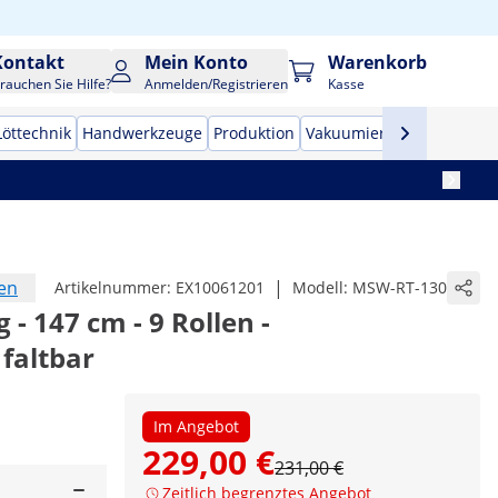
Kontakt
Mein Konto
Warenkorb
rauchen Sie Hilfe?
Anmelden/Registrieren
Kasse
Löttechnik
Handwerkzeuge
Produktion
Vakuumierer
Frequenzu
en
|
Artikelnummer:
EX10061201
Modell:
MSW-RT-130
 - 147 cm - 9 Rollen -
 faltbar
Im Angebot
229,00 €
231,00 €
Zeitlich begrenztes Angebot