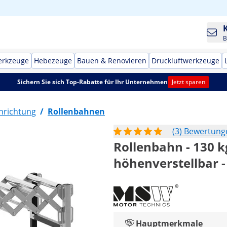
B
erkzeuge
Hebezeuge
Bauen & Renovieren
Druckluftwerkzeuge
Sichern Sie sich Top-Rabatte für Ihr Unternehmen
Jetzt sparen
nrichtung
/
Rollenbahnen
(3) Bewertung
Rollenbahn - 130 kg
höhenverstellbar -
Hauptmerkmale