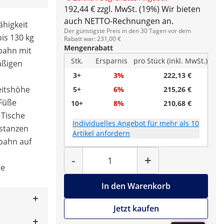
192,44 € zzgl. MwSt. (19%)
Wir bieten
auch NETTO-Rechnungen an.
ähigkeit
Der günstigste Preis in den 30 Tagen vor dem
bis 130 kg
Rabatt war: 231,00 €
Mengenrabatt
nbahn mit
Stk.
Ersparnis
pro Stück (inkl. MwSt.)
äßigen
3+
3%
222,13 €
eitshöhe
5+
6%
215,26 €
 Füße
10+
8%
210,68 €
 Tische
Individuelles Angebot für mehr als 10
istanzen
Artikel anfordern
nbahn auf
Menge
-
+
le
In den Warenkorb
Jetzt kaufen