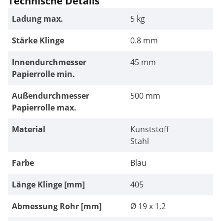
Technische Details
Ladung max.
5 kg
Stärke Klinge
0.8 mm
Innendurchmesser
45 mm
Papierrolle min.
Außendurchmesser
500 mm
Papierrolle max.
Material
Kunststoff
Stahl
Farbe
Blau
Länge Klinge [mm]
405
Abmessung Rohr [mm]
Ø 19 x 1,2