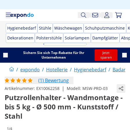
Hygienebedarf
Stühle
Wäschewagen
Schuhputzmaschine
K
Dekorationen
Polsterstühle
Solarlampen
Dampfglätter
Absp
Sichern Sie sich Top-Rabatte für Ihr
Jetzt
Unternehmen
sparen
/
expondo
/
Hotellerie
/
Hygienebedarf
/
Badarm
(1) Bewertung
|
Artikelnummer:
EX10062258
Modell:
MSW-PRD-03
Putzrollenhalter - Wandmontage -
bis 5 kg - Ø 500 mm - Kunststoff /
Stahl
1/4