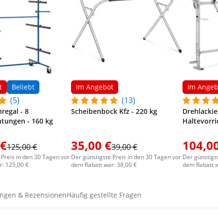
t
Beliebt
Im Angebot
Im Angeb
(5)
(13)
regal - 8
Scheibenbock Kfz - 220 kg
Drehlackie
htungen - 160 kg
Haltevorri
 €
35,00 €
104,00
125,00 €
39,00 €
 Preis in den 30 Tagen vor
Der günstigste Preis in den 30 Tagen vor
Der günstigs
: 125,00 €
dem Rabatt war: 38,00 €
dem Rabatt w
ngen & Rezensionen
Häufig gestellte Fragen