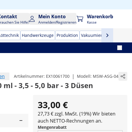
Kontakt
Mein Konto
Warenkorb
rauchen Sie Hilfe?
Anmelden/Registrieren
Kasse
Löttechnik
Handwerkzeuge
Produktion
Vakuumierer
Frequenzu
en
|
Artikelnummer:
EX10061700
Modell:
MSW-ASG-04
 ml - 3,5 - 5,0 bar - 3 Düsen
33,00 €
27,73 € zzgl. MwSt. (19%)
Wir bieten
auch NETTO-Rechnungen an.
Mengenrabatt