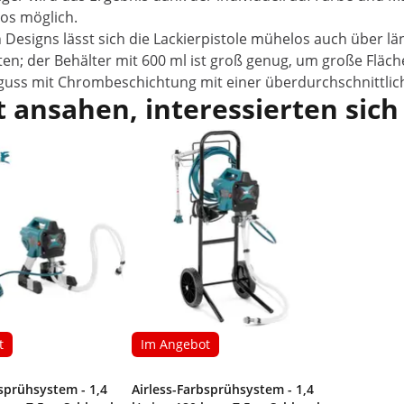
los möglich.
esigns lässt sich die Lackierpistole mühelos auch über lä
ten; der Behälter mit 600 ml ist groß genug, um große Flä
guss mit Chrombeschichtung mit einer überdurchschnittli
 ansahen, interessierten sich
t
Im Angebot
bsprühsystem - 1,4
Airless-Farbsprühsystem - 1,4