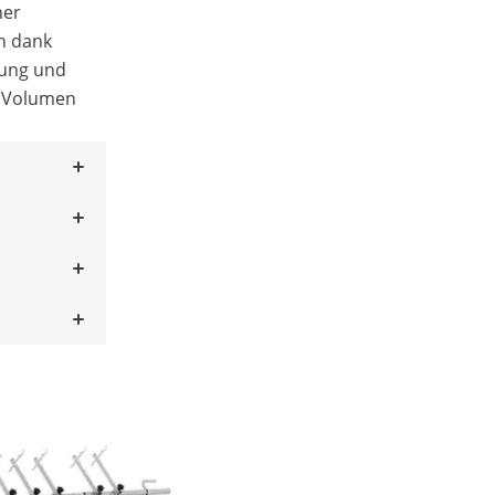
her
n dank
bung und
s Volumen