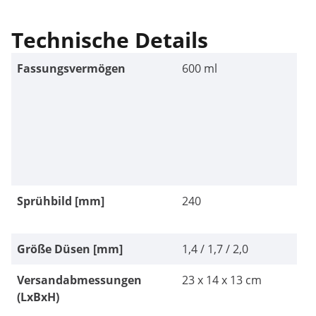
Technische Details
Fassungsvermögen
600 ml
Sprühbild [mm]
240
Größe Düsen [mm]
1,4 / 1,7 / 2,0
Versandabmessungen
23 x 14 x 13 cm
(LxBxH)