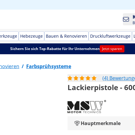
B
erkzeuge
Hebezeuge
Bauen & Renovieren
Druckluftwerkzeuge
Sichern Sie sich Top-Rabatte für Ihr Unternehmen
Jetzt sparen
novieren
/
Farbsprühsysteme
(4) Bewertung
Lackierpistole - 600
Hauptmerkmale