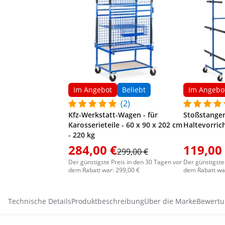
Im Angebot
Beliebt
Im Angebo
(2)
Kfz-Werkstatt-Wagen - für
Stoßstangen
Karosserieteile - 60 x 90 x 202 cm
Haltevorric
- 220 kg
284,00 €
119,00
299,00 €
Der günstigste Preis in den 30 Tagen vor
Der günstigste
dem Rabatt war: 299,00 €
dem Rabatt war
Technische Details
Produktbeschreibung
Über die Marke
Bewertu