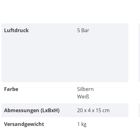
Luftdruck
5 Bar
Farbe
Silbern
Weiß
Abmessungen (LxBxH)
20 x 4 x 15 cm
Versandgewicht
1 kg