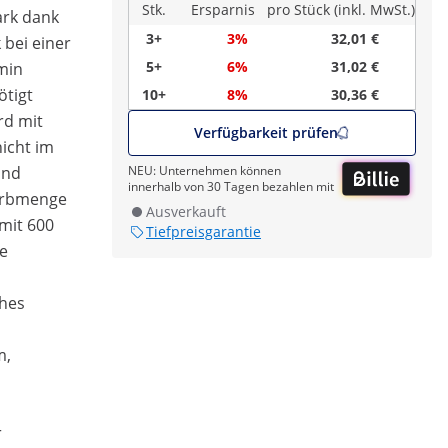
Stk.
Ersparnis
pro Stück (inkl. MwSt.)
ark dank
3+
3%
32,01 €
 bei einer
5+
6%
31,02 €
min
ötigt
10+
8%
30,36 €
rd mit
Verfügbarkeit prüfen
icht im
und
NEU: Unternehmen können
innerhalb von 30 Tagen bezahlen mit
Farbmenge
Ausverkauft
 mit 600
Tiefpreisgarantie
ne
ches
m,
r