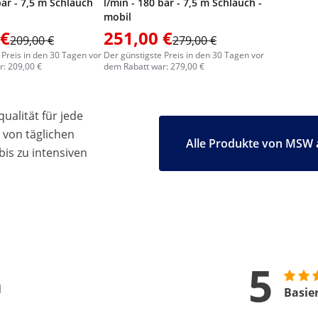
bar - 7,5 m Schlauch
l/min - 180 bar - 7,5 m Schlauch -
mobil
 €
251,00 €
209,00 €
279,00 €
 Preis in den 30 Tagen vor
Der günstigste Preis in den 30 Tagen vor
: 209,00 €
dem Rabatt war: 279,00 €
ualität für jede
 von täglichen
Alle Produkte von MSW 
bis zu intensiven
5
n
Basie