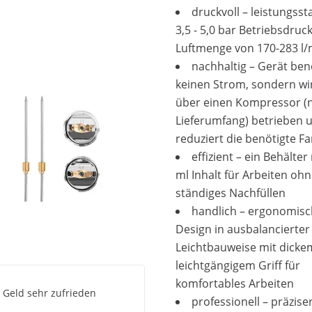
druckvoll – leistungsst
3,5 - 5,0 bar Betriebsdruck
Luftmenge von 170-283 l/
nachhaltig – Gerät ben
keinen Strom, sondern wi
über einen Kompressor (n
Lieferumfang) betrieben 
reduziert die benötigte 
effizient – ein Behälter
ml Inhalt für Arbeiten oh
ständiges Nachfüllen
handlich – ergonomis
Design in ausbalancierter
Leichtbauweise mit dicke
leichtgängigem Griff für
komfortables Arbeiten
g Geld sehr zufrieden
professionell – präzise