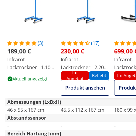
(3)
(17)
189,00 €
230,00 €
699,00 
Infrarot-
Infrarot-
Infrarot-
Lacktrockner - 1.100
Lacktrockner - 2.200
Lacktrock
Im
W - 1 Strahler
W - 2 Strahler
W - 3 Stra
Beliebt
Im Angeb
Angebot
Aktuell angezeigt
Produkt ansehen
Produk
Abmessungen (LxBxH)
46 x 55 x 167 cm
45.5 x 112 x 167 cm
180 x 99 
Abstandssensor
-
-
-
Bereich Härtung [mm]