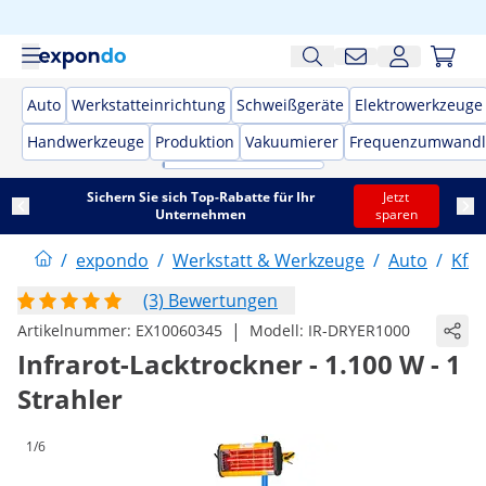
Auto
Werkstatteinrichtung
Schweißgeräte
Elektrowerkzeuge
Handwerkzeuge
Produktion
Vakuumierer
Frequenzumwandl
Sichern Sie sich Top-Rabatte für Ihr
Jetzt
Unternehmen
sparen
/
expondo
/
Werkstatt & Werkzeuge
/
Auto
/
Kfz
(3) Bewertungen
|
Artikelnummer:
EX10060345
Modell:
IR-DRYER1000
Infrarot-Lacktrockner - 1.100 W - 1
Strahler
1/6