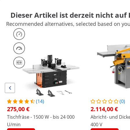
Dieser Artikel ist derzeit nicht auf
Recommended alternatives, selected based on your
Auto
Werkstatteinrichtung
Schweißgeräte
Elektrowerkzeuge
Handwerkzeuge
Produktion
Vakuumierer
Frequenzumwandl
Sichern Sie sich Top-Rabatte für Ihr
Jetzt
Unternehmen
sparen
/
expondo
/
Werkstatt & Werkzeuge
/
Elektrower
(16) Bewertungen
Artikelnummer:
Modell:
MSW-WOBD-
|
EX10062509
1500L
Hobelmaschine mit Abrichte - 2-in-
(14)
(0)
1 - 1500 W - 2 Messer - 252 mm
275,00 €
2.114,00 €
Tischfräse - 1500 W - bis 24 000
Abricht- und Dick
Breite
U/min
400 V