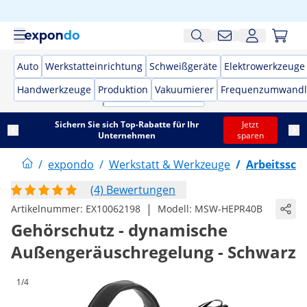
Auto
Werkstatteinrichtung
Schweißgeräte
Elektrowerkzeuge
Handwerkzeuge
Produktion
Vakuumierer
Frequenzumwandl
Sichern Sie sich Top-Rabatte für Ihr
Jetzt
Unternehmen
sparen
/
expondo
/
Werkstatt & Werkzeuge
/
Arbeitssch
(4) Bewertungen
|
Artikelnummer:
EX10062198
Modell:
MSW-HEPR40B
Gehörschutz - dynamische
Außengeräuschregelung - Schwarz
1/4