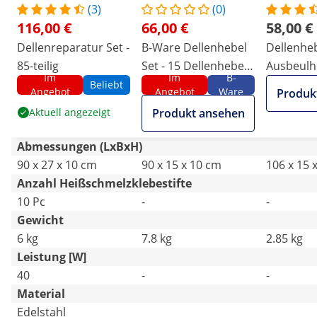
(3)
(0)
116,00 €
66,00 €
58,00 €
Dellenreparatur Set -
B-Ware Dellenhebel
Dellenheb
85-teilig
Set - 15 Dellenhebel
Ausbeulh
Im
Im
B-
+ Zubehör
Beliebt
Angebot
Angebot
Ware
Produk
Aktuell angezeigt
Produkt ansehen
Abmessungen (LxBxH)
90 x 27 x 10 cm
90 x 15 x 10 cm
106 x 15 
Anzahl Heißschmelzklebestifte
10 Pc
-
-
Gewicht
6 kg
7.8 kg
2.85 kg
Leistung [W]
40
-
-
Material
Edelstahl