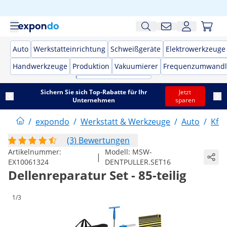
Auto
Werkstatteinrichtung
Schweißgeräte
Elektrowerkzeuge
Handwerkzeuge
Produktion
Vakuumierer
Frequenzumwandl
Sichern Sie sich Top-Rabatte für Ihr
Jetzt
Unternehmen
sparen
/
expondo
/
Werkstatt & Werkzeuge
/
Auto
/
Kfz
(3) Bewertungen
Artikelnummer:
Modell:
MSW-
|
EX10061324
DENTPULLER.SET16
Dellenreparatur Set - 85-teilig
1/3