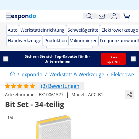
Auto
Werkstatteinrichtung
Schweißgeräte
Elektrowerkzeuge
Handwerkzeuge
Produktion
Vakuumierer
Frequenzumwandl
Sichern Sie sich Top-Rabatte für Ihr
Jetzt
Unternehmen
sparen
/
expondo
/
Werkstatt & Werkzeuge
/
Elektrower
(3) Bewertungen
|
Artikelnummer:
EX10061577
Modell:
ACC-B1
Bit Set - 34-teilig
1/4