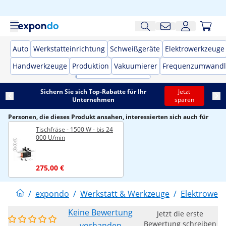
Auto
Werkstatteinrichtung
Schweißgeräte
Elektrowerkzeuge
Handwerkzeuge
Produktion
Vakuumierer
Frequenzumwandl
Sichern Sie sich Top-Rabatte für Ihr
Jetzt
Unternehmen
sparen
Personen, die dieses Produkt ansahen, interessierten sich auch für
Tischfräse - 1500 W - bis 24
000 U/min
275,00 €
/
expondo
/
Werkstatt & Werkzeuge
/
Elektrower
Keine Bewertung
Jetzt die erste
Bewertung schreiben
vorhanden