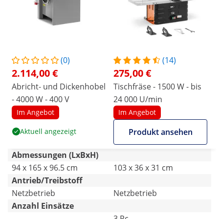
(0)
(14)
2.114,00 €
275,00 €
Abricht- und Dickenhobel
Tischfräse - 1500 W - bis
- 4000 W - 400 V
24 000 U/min
Im Angebot
Im Angebot
Aktuell angezeigt
Produkt ansehen
Abmessungen (LxBxH)
94 x 165 x 96.5 cm
103 x 36 x 31 cm
Antrieb/Treibstoff
Netzbetrieb
Netzbetrieb
Anzahl Einsätze
-
3 Pc