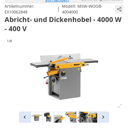
Artikelnummer:
Modell:
MSW-WOOB-
|
EX10062848
4004000
Abricht- und Dickenhobel - 4000 W
- 400 V
1/8