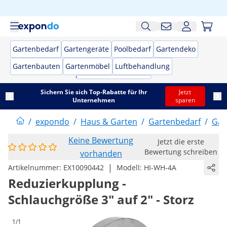
Gartenbedarf
Gartengeräte
Poolbedarf
Gartendeko
Gartenbauten
Gartenmöbel
Luftbehandlung
Sichern Sie sich Top-Rabatte für Ihr
Jetzt
Unternehmen
sparen
/
expondo
/
Haus & Garten
/
Gartenbedarf
/
Gar
Keine Bewertung
Jetzt die erste
Bewertung schreiben
vorhanden
|
Artikelnummer:
EX10090442
Modell:
HI-WH-4A
Reduzierkupplung -
Schlauchgröße 3" auf 2" - Storz
1/1