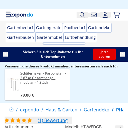
Gartenbedarf
Gartengeräte
Poolbedarf
Gartendeko
Gartenbauten
Gartenmöbel
Luftbehandlung
Sichern Sie sich Top-Rabatte für Ihr
Jetzt
Unternehmen
sparen
Personen, die dieses Produkt ansahen, interessierten sich auch für
Schäferhaken - Karbonstahl -
2,67 m Gesamtlänge -
modular - 4 Stück
79,00 €
/
expondo
/
Haus & Garten
/
Gartendeko
/
Pfla
(1) Bewertung
Artikelnummer:
Modell:
HT-WEDGE-