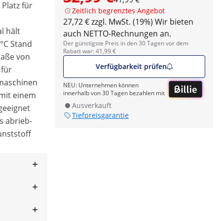
Platz für
Zeitlich begrenztes Angebot
27,72 € zzgl. MwSt. (19%)
Wir bieten
l hält
auch NETTO-Rechnungen an.
 °C Stand
Der günstigste Preis in den 30 Tagen vor dem
Rabatt war: 41,99 €
maße von
Verfügbarkeit prüfen
 für
lmaschinen
NEU: Unternehmen können
innerhalb von 30 Tagen bezahlen mit
 mit einem
Ausverkauft
geeignet
Tiefpreisgarantie
s abrieb-
nststoff