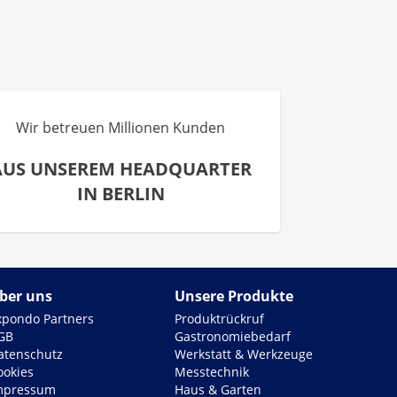
Wir betreuen Millionen Kunden
AUS UNSEREM HEADQUARTER
IN BERLIN
ber uns
Unsere Produkte
xpondo Partners
Produktrückruf
GB
Gastronomiebedarf
atenschutz
Werkstatt & Werkzeuge
ookies
Messtechnik
mpressum
Haus & Garten