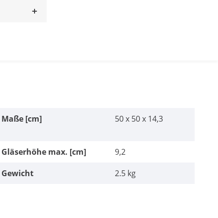
Maße [cm]
50 x 50 x 14,3
Gläserhöhe max. [cm]
9,2
Gewicht
2.5 kg