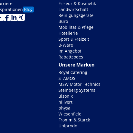
arriere
Friseur & Kosmetik
nspirationen
Blog
Landwirtschaft
Reinigungsgeräte
Büro
Mobilität & Pflege
Hotellerie
Sport & Freizeit
B-Ware
Im Angebot
Rabattcodes
Unsere Marken
Royal Catering
STAMOS
MSW Motor Technics
Steinberg Systems
ulsonix
hillvert
physa
Wiesenfield
Fromm & Starck
Uniprodo