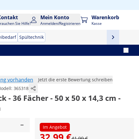
Kontakt
Mein Konto
Warenkorb
rauchen Sie Hilfe?
Anmelden/Registrieren
Kasse
eibedarf
Spültechnik
ung vorhanden
Jetzt die erste Bewertung schreiben
odell:
36S318
- 36 Fächer - 50 x 50 x 14,3 cm -
m
Im Angebot
32,99 €
41,99 €