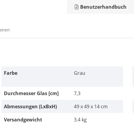
Benutzerhandbuch
ionen
Farbe
Grau
Durchmesser Glas [cm]
7,3
Abmessungen (LxBxH)
49 x 49 x 14 cm
Versandgewicht
3.4 kg