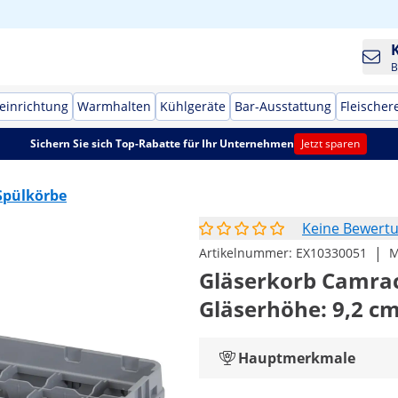
B
einrichtung
Warmhalten
Kühlgeräte
Bar-Ausstattung
Fleischer
Sichern Sie sich Top-Rabatte für Ihr Unternehmen
Jetzt sparen
Spülkörbe
Keine Bewert
|
Artikelnummer:
EX10330051
M
Gläserkorb Camrack 
Gläserhöhe: 9,2 c
Hauptmerkmale