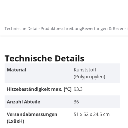
Technische Details
Produktbeschreibung
Bewertungen & Rezens
Technische Details
Material
Kunststoff
(Polypropylen)
Hitzebeständigkeit max. [°C]
93.3
Anzahl Abteile
36
Versandabmessungen
51 x 52 x 24.5 cm
(LxBxH)