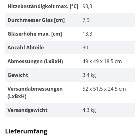
Hitzebeständigkeit max. [°C]
93,3
Durchmesser Glas [cm]
7,9
Gläserhöhe max. [cm]
13,3
Anzahl Abteile
30
Abmessungen (LxBxH)
49 x 49 x 18.5 cm
Gewicht
3.4 kg
Versandabmessungen
52 x 51.5 x 24.5 cm
(LxBxH)
Versandgewicht
4.3 kg
Lieferumfang