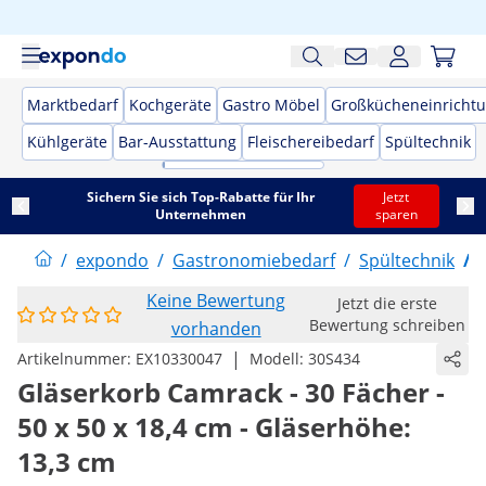
Marktbedarf
Kochgeräte
Gastro Möbel
Großkücheneinricht
Kühlgeräte
Bar-Ausstattung
Fleischereibedarf
Spültechnik
Sichern Sie sich Top-Rabatte für Ihr
Jetzt
Unternehmen
sparen
/
expondo
/
Gastronomiebedarf
/
Spültechnik
/
Keine Bewertung
Jetzt die erste
Bewertung schreiben
vorhanden
|
Artikelnummer:
EX10330047
Modell:
30S434
Gläserkorb Camrack - 30 Fächer -
50 x 50 x 18,4 cm - Gläserhöhe:
13,3 cm